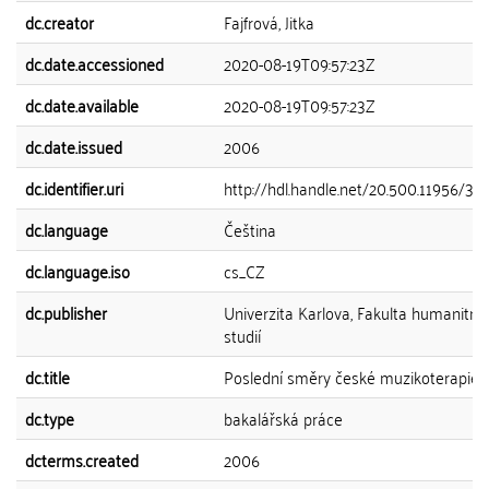
dc.creator
Fajfrová, Jitka
dc.date.accessioned
2020-08-19T09:57:23Z
dc.date.available
2020-08-19T09:57:23Z
dc.date.issued
2006
dc.identifier.uri
http://hdl.handle.net/20.500.11956/311
dc.language
Čeština
dc.language.iso
cs_CZ
dc.publisher
Univerzita Karlova, Fakulta humanitní
studií
dc.title
Poslední směry české muzikoterapie
dc.type
bakalářská práce
dcterms.created
2006