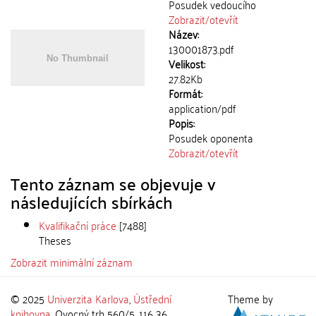
Posudek vedoucího
Zobrazit/
otevřít
Název:
130001873.pdf
Velikost:
27.82Kb
Formát:
application/pdf
Popis:
Posudek oponenta
Zobrazit/
otevřít
Tento záznam se objevuje v
následujících sbírkách
Kvalifikační práce
[7488]
Theses
Zobrazit minimální záznam
© 2025
Univerzita Karlova
,
Ústřední
Theme by
knihovna
, Ovocný trh 560/5, 116 36