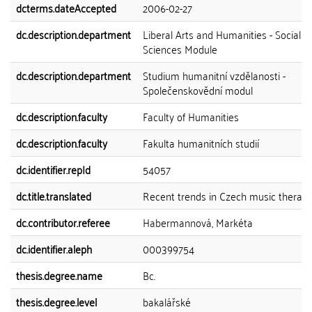
dcterms.dateAccepted
2006-02-27
dc.description.department
Liberal Arts and Humanities - Social
Sciences Module
dc.description.department
Studium humanitní vzdělanosti -
Společenskovědní modul
dc.description.faculty
Faculty of Humanities
dc.description.faculty
Fakulta humanitních studií
dc.identifier.repId
54057
dc.title.translated
Recent trends in Czech music therap
dc.contributor.referee
Habermannová, Markéta
dc.identifier.aleph
000399754
thesis.degree.name
Bc.
thesis.degree.level
bakalářské