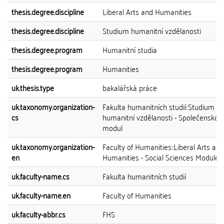
thesis.degree.discipline
Liberal Arts and Humanities
thesis.degree.discipline
Studium humanitní vzdělanosti
thesis.degree.program
Humanitní studia
thesis.degree.program
Humanities
uk.thesis.type
bakalářská práce
uk.taxonomy.organization-
Fakulta humanitních studií::Studium
cs
humanitní vzdělanosti - Společenskov
modul
uk.taxonomy.organization-
Faculty of Humanities::Liberal Arts and
en
Humanities - Social Sciences Module
uk.faculty-name.cs
Fakulta humanitních studií
uk.faculty-name.en
Faculty of Humanities
uk.faculty-abbr.cs
FHS