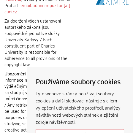
Praha 1;
email: admin-repozitar [at]
cuni.cz
Za dodržení všech ustanovení
autorského zákona jsou
zodpovědné jednotlivé složky
Univerzity Karlovy. / Each
constituent part of Charles
University is responsible for
adherence to all provisions of the
copyright law.
Upozornění / Notice:
Získané
Používáme soubory cookies
informace nemohou být použity k
výdělečným účelům nebo vydávány
za studijní, vědeckou nebo jinou
Tyto webové stránky používají soubory
tvůrčí činnost jiné osoby než autora.
cookies a další sledovací nástroje s cílem
/ Any retrieved information shall not
vylepšení uživatelského prostředí, analýzy
be used for any commercial
návštěvnosti webových stránek a zjištění
purposes or claimed as results of
zdroje návštěvnosti.
studying, scientific or any other
creative activities of any person