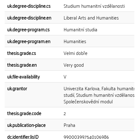
uk.degree-discipline.cs
Studium humanitní vzdělanosti
uk.degree-discipline.en
Liberal Arts and Humanities
uk.degree-program.cs
Humanitní studia
uk.degree-program.en
Humanities
thesis.grade.cs
Velmi dobře
thesis.grade.en
Very good
uk.file-availability
V
uk.grantor
Univerzita Karlova, Fakulta humanitní
studií, Studium humanitní vzdělanosti 
Společenskovědní modul
thesis.grade.code
2
uk.publication-place
Praha
dc.identifier.lisID
990003997540106986