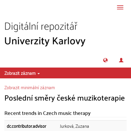
Přeskočit na obsah
Přepn
navig
Zobrazit záznam
Zobrazit minimální záznam
Poslední směry české muzikoterapie
Recent trends in Czech music therapy
dc.contributor.advisor
Jurková, Zuzana