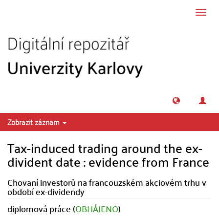
Přeskočit na obsah
Přepn
navig
Zobrazit záznam
Tax-induced trading around the ex-
divident date : evidence from France
Chovaní investorů na francouzském akciovém trhu v
období ex-dividendy
diplomová práce (
OBHÁJENO
)