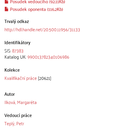
Posudek vedoucího (92.11Kb)
Posudek oponenta (116.2Kb)
Trvalý odkaz
http://hdl.handle.net/20.500.11956/31133
Identifikátory
SIS:
87383
Katalog UK:
990013782340106986
Kolekce
Kvalifikační práce
[20621]
Autor
Ilková, Margaréta
Vedoucí práce
Teplý, Petr