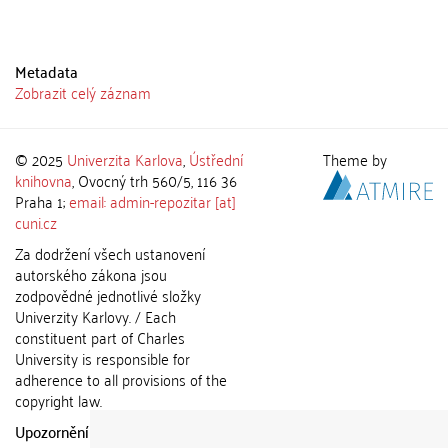
Metadata
Zobrazit celý záznam
© 2025
Univerzita Karlova
,
Ústřední
Theme by
knihovna
, Ovocný trh 560/5, 116 36
Praha 1;
email: admin-repozitar [at]
cuni.cz
Za dodržení všech ustanovení
autorského zákona jsou
zodpovědné jednotlivé složky
Univerzity Karlovy. / Each
constituent part of Charles
University is responsible for
adherence to all provisions of the
copyright law.
Upozornění / Notice:
Získané