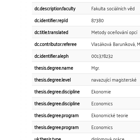
dc.description.faculty
Fakulta sociálních věd
dc.identifier.repId
87380
dc.title.translated
Metody oceňování opcí
dc.contributor.referee
Vlasáková Baruníková, M
dc.identifier.aleph
001378232
thesis.degree.name
Mgr.
thesis.degree.level
navazující magisterské
thesis.degree.discipline
Ekonomie
thesis.degree.discipline
Economics
thesis.degree.program
Ekonomické teorie
thesis.degree.program
Economics
uk.thesis.type
diplomová práce