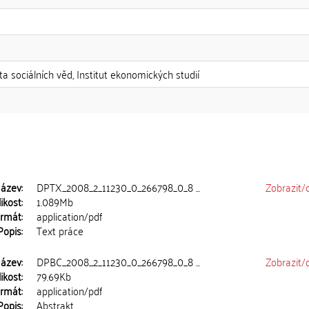
ta sociálních věd, Institut ekonomických studií
ázev:
DPTX_2008_2_11230_0_266798_0_8 ...
Zobrazit/
ikost:
1.089Mb
rmát:
application/pdf
Popis:
Text práce
ázev:
DPBC_2008_2_11230_0_266798_0_8 ...
Zobrazit/
ikost:
79.69Kb
rmát:
application/pdf
Popis:
Abstrakt