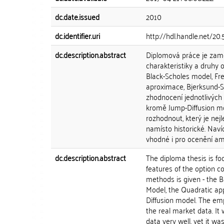
dc.date.issued
2010
dc.identifier.uri
http://hdl.handle.net/20
dc.description.abstract
Diplomová práce je zam
charakteristiky a druhy 
Black-Scholes model, Fr
aproximace, Bjerksund-S
zhodnocení jednotlivých 
kromě Jump-Diffusion mo
rozhodnout, který je nejl
namísto historické. Nav
vhodné i pro ocenění am
dc.description.abstract
The diploma thesis is fo
features of the option c
methods is given - the B
Model, the Quadratic ap
Diffusion model. The emp
the real market data. It
data very well, yet it w