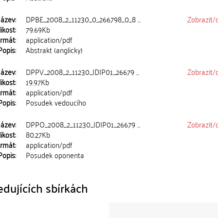
ázev:
DPBE_2008_2_11230_0_266798_0_8 ...
Zobrazit/
ikost:
79.69Kb
rmát:
application/pdf
Popis:
Abstrakt (anglicky)
ázev:
DPPV_2008_2_11230_JDIP01_26679 ...
Zobrazit/
ikost:
19.97Kb
rmát:
application/pdf
Popis:
Posudek vedoucího
ázev:
DPPO_2008_2_11230_JDIP01_26679 ...
Zobrazit/
ikost:
80.27Kb
rmát:
application/pdf
Popis:
Posudek oponenta
dujících sbírkách