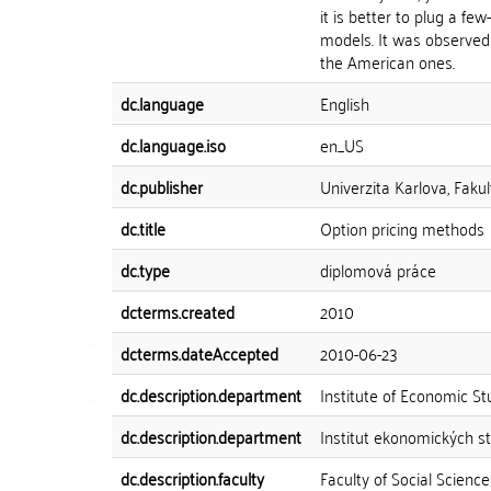
it is better to plug a few
models. It was observed 
the American ones.
dc.language
English
dc.language.iso
en_US
dc.publisher
Univerzita Karlova, Fakul
dc.title
Option pricing methods
dc.type
diplomová práce
dcterms.created
2010
dcterms.dateAccepted
2010-06-23
dc.description.department
Institute of Economic St
dc.description.department
Institut ekonomických st
dc.description.faculty
Faculty of Social Science