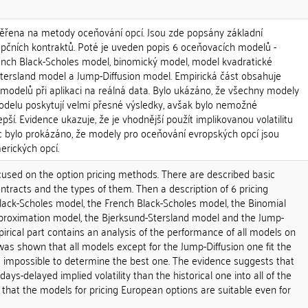
ěřena na metody oceňování opcí. Jsou zde popsány základní
opčních kontraktů. Poté je uveden popis 6 oceňovacích modelů -
ench Black-Scholes model, binomický model, model kvadratické
tersland model a Jump-Diffusion model. Empirická část obsahuje
modelů při aplikaci na reálná data. Bylo ukázáno, že všechny modely
delu poskytují velmi přesné výsledky, avšak bylo nemožné
epší. Evidence ukazuje, že je vhodnější použít implikovanou volatilitu
íc bylo prokázáno, že modely pro oceňování evropských opcí jsou
erických opcí.
cused on the option pricing methods. There are described basic
ontracts and the types of them. Then a description of 6 pricing
lack-Scholes model, the French Black-Scholes model, the Binomial
proximation model, the Bjerksund-Stersland model and the Jump-
irical part contains an analysis of the performance of all models on
 was shown that all models except for the Jump-Diffusion one fit the
as impossible to determine the best one. The evidence suggests that
-days-delayed implied volatility than the historical one into all of the
that the models for pricing European options are suitable even for