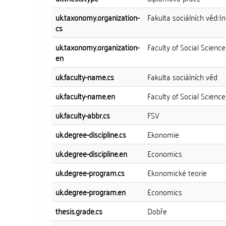
uk.taxonomy.organization-
Fakulta sociálních věd::I
cs
uk.taxonomy.organization-
Faculty of Social Science
en
uk.faculty-name.cs
Fakulta sociálních věd
uk.faculty-name.en
Faculty of Social Science
uk.faculty-abbr.cs
FSV
uk.degree-discipline.cs
Ekonomie
uk.degree-discipline.en
Economics
uk.degree-program.cs
Ekonomické teorie
uk.degree-program.en
Economics
thesis.grade.cs
Dobře