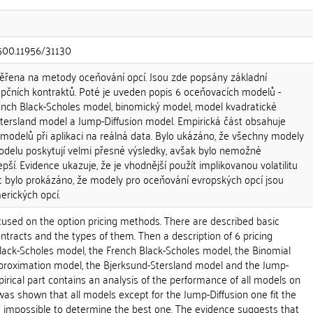
.500.11956/31130
ěřena na metody oceňování opcí. Jsou zde popsány základní
opčních kontraktů. Poté je uveden popis 6 oceňovacích modelů -
ench Black-Scholes model, binomický model, model kvadratické
tersland model a Jump-Diffusion model. Empirická část obsahuje
modelů při aplikaci na reálná data. Bylo ukázáno, že všechny modely
delu poskytují velmi přesné výsledky, avšak bylo nemožné
epší. Evidence ukazuje, že je vhodnější použít implikovanou volatilitu
íc bylo prokázáno, že modely pro oceňování evropských opcí jsou
erických opcí.
cused on the option pricing methods. There are described basic
ontracts and the types of them. Then a description of 6 pricing
lack-Scholes model, the French Black-Scholes model, the Binomial
proximation model, the Bjerksund-Stersland model and the Jump-
irical part contains an analysis of the performance of all models on
 was shown that all models except for the Jump-Diffusion one fit the
as impossible to determine the best one. The evidence suggests that