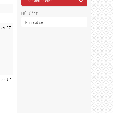
Speciální kolekce
MŮJ ÚČET
Přihlásit se
cs_CZ
en_US