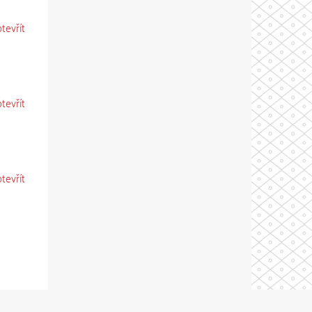
otevřít
otevřít
otevřít