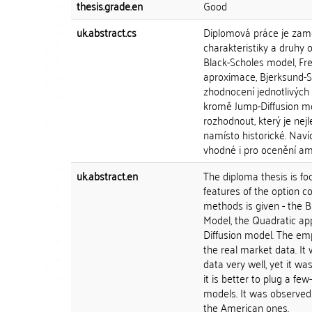
thesis.grade.en
Good
uk.abstract.cs
Diplomová práce je zam
charakteristiky a druhy 
Black-Scholes model, Fr
aproximace, Bjerksund-S
zhodnocení jednotlivých 
kromě Jump-Diffusion mo
rozhodnout, který je nejl
namísto historické. Nav
vhodné i pro ocenění am
uk.abstract.en
The diploma thesis is fo
features of the option c
methods is given - the B
Model, the Quadratic ap
Diffusion model. The emp
the real market data. It
data very well, yet it w
it is better to plug a few
models. It was observed 
the American ones.