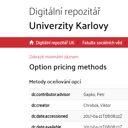
Přeskočit na obsah
Digitální repozitář UK
Fakulta sociálních věd
Zobrazit minimální záznam
Option pricing methods
Metody oceňování opcí
dc.contributor.advisor
Gapko, Petr
dc.creator
Chrobok, Viktor
dc.date.accessioned
2017-04-21T08:08:22Z
dc.date.available
2017-04-21T08:08:22Z