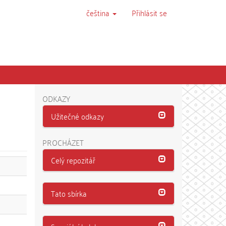
čeština
Přihlásit se
ODKAZY
Užitečné odkazy
PROCHÁZET
Celý repozitář
Tato sbírka