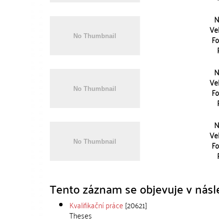
N
Vel
Fo
N
Vel
Fo
N
Vel
Fo
Tento záznam se objevuje v násle
Kvalifikační práce
[20621]
Theses