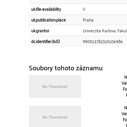
uk.file-availability
V
uk.publication.place
Praha
uk.grantor
Univerzita Karlova, Fakul
dc.identifier.lisID
990013782320106986
Soubory tohoto záznamu
N
Vel
Fo
N
Vel
Fo