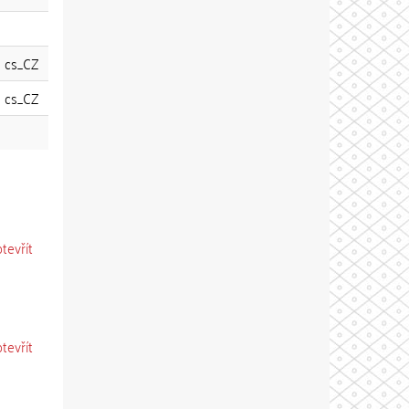
cs_CZ
cs_CZ
otevřít
otevřít