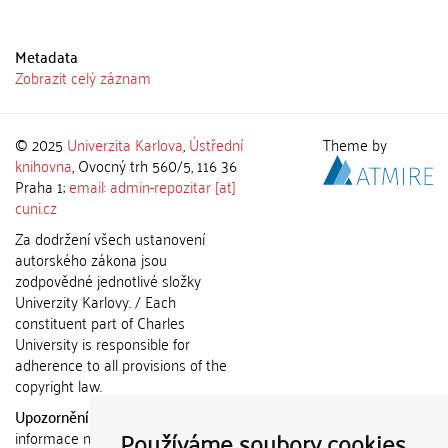
Metadata
Zobrazit celý záznam
© 2025
Univerzita Karlova
,
Ústřední
Theme by
knihovna
, Ovocný trh 560/5, 116 36
Praha 1;
email: admin-repozitar [at]
cuni.cz
Za dodržení všech ustanovení
autorského zákona jsou
zodpovědné jednotlivé složky
Univerzity Karlovy. / Each
constituent part of Charles
University is responsible for
adherence to all provisions of the
copyright law.
Upozornění / Notice:
Získané
Používáme soubory cookies
informace nemohou být použity k