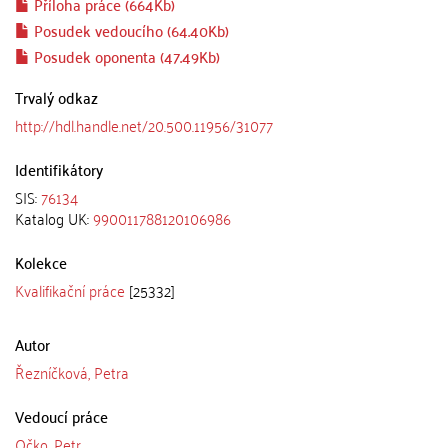
Příloha práce (664Kb)
Posudek vedoucího (64.40Kb)
Posudek oponenta (47.49Kb)
Trvalý odkaz
http://hdl.handle.net/20.500.11956/31077
Identifikátory
SIS:
76134
Katalog UK:
990011788120106986
Kolekce
Kvalifikační práce
[25332]
Autor
Řezníčková, Petra
Vedoucí práce
Očko, Petr