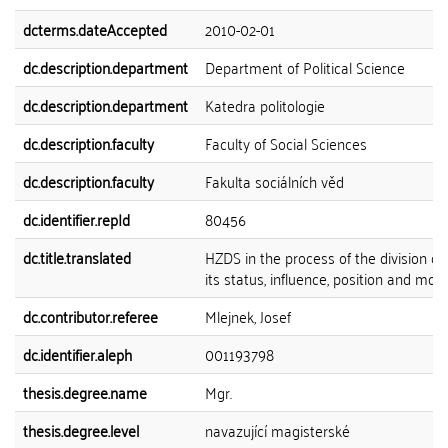
dcterms.dateAccepted
2010-02-01
dc.description.department
Department of Political Science
dc.description.department
Katedra politologie
dc.description.faculty
Faculty of Social Sciences
dc.description.faculty
Fakulta sociálních věd
dc.identifier.repId
80456
dc.title.translated
HZDS in the process of the division of
its status, influence, position and mo
dc.contributor.referee
Mlejnek, Josef
dc.identifier.aleph
001193798
thesis.degree.name
Mgr.
thesis.degree.level
navazující magisterské