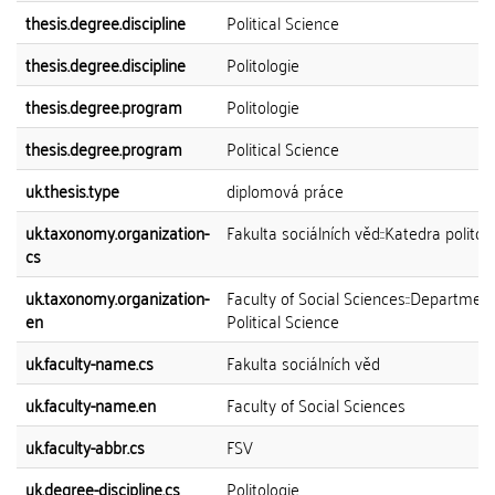
thesis.degree.discipline
Political Science
thesis.degree.discipline
Politologie
thesis.degree.program
Politologie
thesis.degree.program
Political Science
uk.thesis.type
diplomová práce
uk.taxonomy.organization-
Fakulta sociálních věd::Katedra politol
cs
uk.taxonomy.organization-
Faculty of Social Sciences::Department
en
Political Science
uk.faculty-name.cs
Fakulta sociálních věd
uk.faculty-name.en
Faculty of Social Sciences
uk.faculty-abbr.cs
FSV
uk.degree-discipline.cs
Politologie