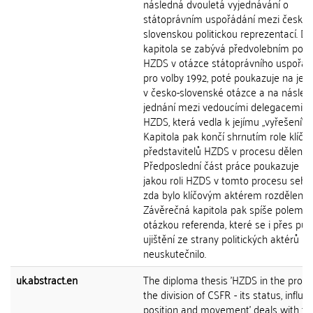
následná dvouletá vyjednávání o
státoprávním uspořádání mezi českou
slovenskou politickou reprezentací. Da
kapitola se zabývá předvolebním pos
HZDS v otázce státoprávního uspořád
pro volby 1992, poté poukazuje na jejic
v česko-slovenské otázce a na násled
jednání mezi vedoucími delegacemi 
HZDS, která vedla k jejímu ,,vyřešení".
Kapitola pak končí shrnutím role klíčo
představitelů HZDS v procesu dělení 
Předposlední část práce poukazuje na 
jakou roli HZDS v tomto procesu sehrá
zda bylo klíčovým aktérem rozdělení.
Závěrečná kapitola pak spíše polemizu
otázkou referenda, které se i přes pův
ujištění ze strany politických aktérů ni
neuskutečnilo.
uk.abstract.en
The diploma thesis 'HZDS in the proce
the division of CSFR - its status, influe
position and movement' deals with th