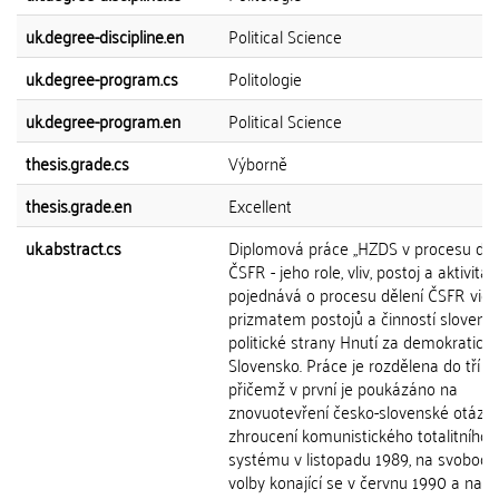
uk.degree-discipline.en
Political Science
uk.degree-program.cs
Politologie
uk.degree-program.en
Political Science
thesis.grade.cs
Výborně
thesis.grade.en
Excellent
uk.abstract.cs
Diplomová práce ,,HZDS v procesu děl
ČSFR - jeho role, vliv, postoj a aktivita"
pojednává o procesu dělení ČSFR vid
prizmatem postojů a činností slovens
politické strany Hnutí za demokratick
Slovensko. Práce je rozdělena do tří ka
přičemž v první je poukázáno na
znovuotevření česko-slovenské otázk
zhroucení komunistického totalitního
systému v listopadu 1989, na svobod
volby konající se v červnu 1990 a na