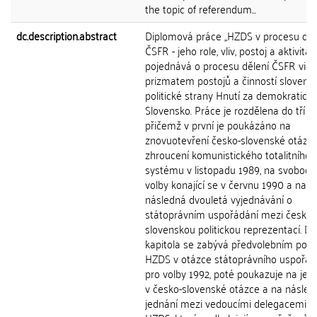
the topic of referendum...
dc.description.abstract
Diplomová práce ,,HZDS v procesu děl
ČSFR - jeho role, vliv, postoj a aktivita"
pojednává o procesu dělení ČSFR vid
prizmatem postojů a činností slovens
politické strany Hnutí za demokratick
Slovensko. Práce je rozdělena do tří ka
přičemž v první je poukázáno na
znovuotevření česko-slovenské otázk
zhroucení komunistického totalitního
systému v listopadu 1989, na svobod
volby konající se v červnu 1990 a na
následná dvouletá vyjednávání o
státoprávním uspořádání mezi českou
slovenskou politickou reprezentací. Da
kapitola se zabývá předvolebním pos
HZDS v otázce státoprávního uspořád
pro volby 1992, poté poukazuje na jejic
v česko-slovenské otázce a na násled
jednání mezi vedoucími delegacemi 