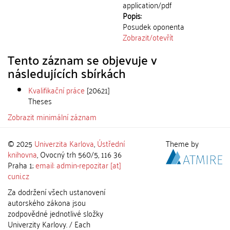
application/pdf
Popis:
Posudek oponenta
Zobrazit/
otevřít
Tento záznam se objevuje v
následujících sbírkách
Kvalifikační práce
[20621]
Theses
Zobrazit minimální záznam
© 2025
Univerzita Karlova
,
Ústřední
Theme by
knihovna
, Ovocný trh 560/5, 116 36
Praha 1;
email: admin-repozitar [at]
cuni.cz
Za dodržení všech ustanovení
autorského zákona jsou
zodpovědné jednotlivé složky
Univerzity Karlovy. / Each