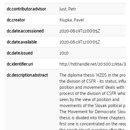
dc.contributor.advisor
Just, Petr
dc.creator
Klupka, Pavel
dc.date.accessioned
2020-08-19T12:00:05Z
dc.date.available
2020-08-19T12:00:05Z
dc.date.issued
2010
dc.identifier.uri
http://hdl.handle.net/20.500.11956/30
dc.description.abstract
The diploma thesis 'HZDS in the proce
the division of CSFR - its status, influe
position and movement' deals with th
process of the division of CSFR which 
seen by the view of position and
movements of the Slovak political part
The Movement for Democratic Slovaki
thesis is divided into three chapters. 
first one is concentrated on the reope
the czech-slovak question after the