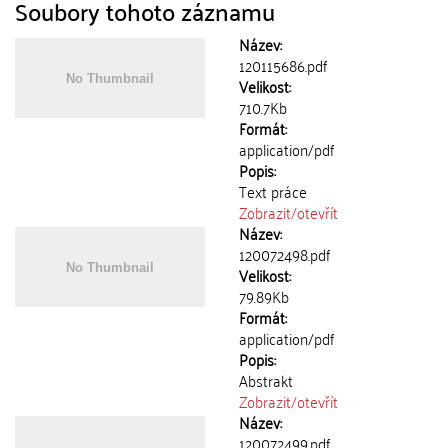
Soubory tohoto záznamu
Název:
120115686.pdf
Velikost:
710.7Kb
Formát:
application/pdf
Popis:
Text práce
Zobrazit/
otevřít
Název:
120072498.pdf
Velikost:
79.89Kb
Formát:
application/pdf
Popis:
Abstrakt
Zobrazit/
otevřít
Název:
120072499.pdf