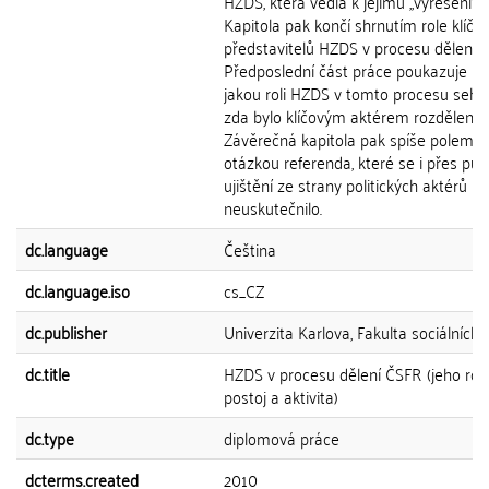
HZDS, která vedla k jejímu ,,vyřešení".
Kapitola pak končí shrnutím role klíčo
představitelů HZDS v procesu dělení 
Předposlední část práce poukazuje na 
jakou roli HZDS v tomto procesu sehrá
zda bylo klíčovým aktérem rozdělení.
Závěrečná kapitola pak spíše polemizu
otázkou referenda, které se i přes pův
ujištění ze strany politických aktérů ni
neuskutečnilo.
dc.language
Čeština
dc.language.iso
cs_CZ
dc.publisher
Univerzita Karlova, Fakulta sociálních 
dc.title
HZDS v procesu dělení ČSFR (jeho role, 
postoj a aktivita)
dc.type
diplomová práce
dcterms.created
2010