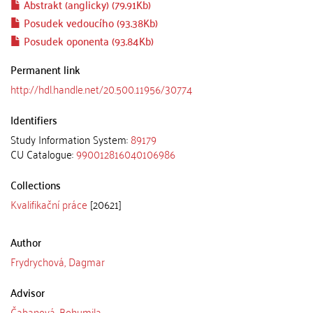
Abstrakt (anglicky) (79.91Kb)
Posudek vedoucího (93.38Kb)
Posudek oponenta (93.84Kb)
Permanent link
http://hdl.handle.net/20.500.11956/30774
Identifiers
Study Information System:
89179
CU Catalogue:
990012816040106986
Collections
Kvalifikační práce
[20621]
Author
Frydrychová, Dagmar
Advisor
Čabanová, Bohumila