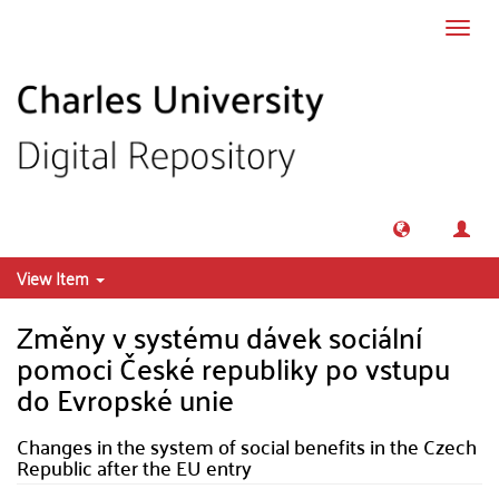
Skip to main content
Toggl
navig
View Item
Změny v systému dávek sociální
pomoci České republiky po vstupu
do Evropské unie
Changes in the system of social benefits in the Czech
Republic after the EU entry