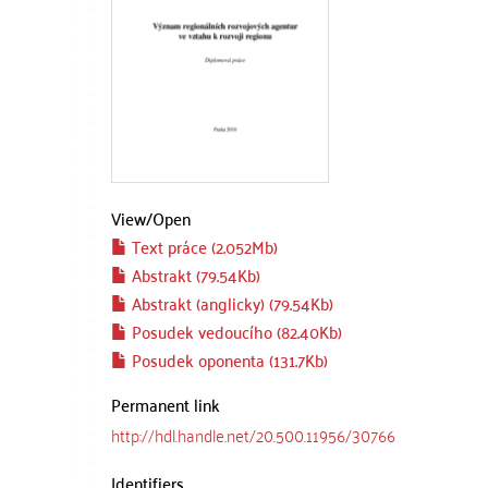
View/
Open
Text práce (2.052Mb)
Abstrakt (79.54Kb)
Abstrakt (anglicky) (79.54Kb)
Posudek vedoucího (82.40Kb)
Posudek oponenta (131.7Kb)
Permanent link
http://hdl.handle.net/20.500.11956/30766
Identifiers