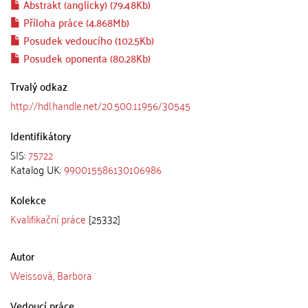
Abstrakt (anglicky) (79.48Kb)
Příloha práce (4.868Mb)
Posudek vedoucího (102.5Kb)
Posudek oponenta (80.28Kb)
Trvalý odkaz
http://hdl.handle.net/20.500.11956/30545
Identifikátory
SIS:
75722
Katalog UK:
990015586130106986
Kolekce
Kvalifikační práce
[25332]
Autor
Weissová, Barbora
Vedoucí práce