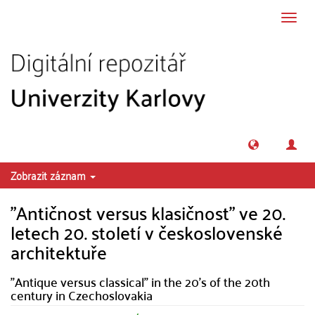
Přeskočit na obsah
Přepn
navig
Zobrazit záznam
"Antičnost versus klasičnost" ve 20.
letech 20. století v československé
architektuře
"Antique versus classical" in the 20's of the 20th
century in Czechoslovakia