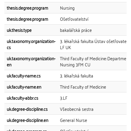
thesis.degree.program
Nursing
thesis.degree.program
Ošetřovatelství
uk.thesis.type
bakalářská práce
uk.taxonomy.organization-
3. lékařská fakulta::Ústav ošetřovatelst
cs
LF UK
uk.taxonomy.organization-
Third Faculty of Medicine::Department
en
Nursing 3FM CU
uk.faculty-name.cs
3. lékařská fakulta
uk.faculty-name.en
Third Faculty of Medicine
uk.faculty-abbr.cs
3.LF
uk.degree-discipline.cs
Všeobecná sestra
uk.degree-discipline.en
General Nurse