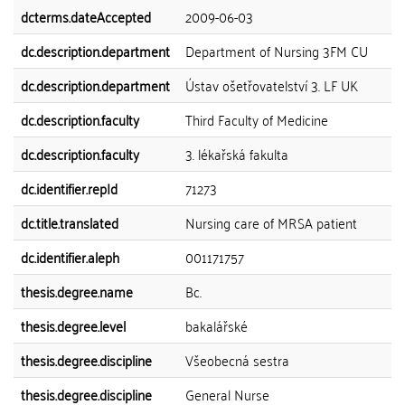
dcterms.dateAccepted
2009-06-03
dc.description.department
Department of Nursing 3FM CU
dc.description.department
Ústav ošetřovatelství 3. LF UK
dc.description.faculty
Third Faculty of Medicine
dc.description.faculty
3. lékařská fakulta
dc.identifier.repId
71273
dc.title.translated
Nursing care of MRSA patient
dc.identifier.aleph
001171757
thesis.degree.name
Bc.
thesis.degree.level
bakalářské
thesis.degree.discipline
Všeobecná sestra
thesis.degree.discipline
General Nurse