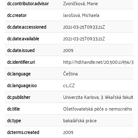
dc.contributor.advisor
Zvoníčková, Marie
dc.creator
Jarošová, Michaela
dc.date.accessioned
2021-03-25T09:33:21Z
dc.date.available
2021-03-25T09:33:21Z
dc.date.issued
2009
dc.identifier.uri
http://hdl.handle.net/20.500.11956/30
dc.language
Čeština
dc.language.iso
cs_CZ
dc.publisher
Univerzita Karlova, 3. lékařská fakulta
dc.title
Ošetřovatelská péče o nemocného s
dc.type
bakalářská práce
dcterms.created
2009