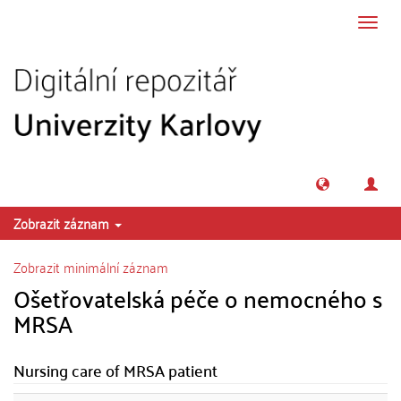
Přeskočit na obsah
Přepn
navig
Zobrazit záznam
Zobrazit minimální záznam
Ošetřovatelská péče o nemocného s
MRSA
Nursing care of MRSA patient