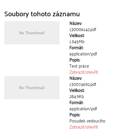
Soubory tohoto záznamu
Název:
130006142.pdf
Velikost:
1.945Mb
Formát:
application/pdf
Popis:
Text práce
Zobrazit/
otevřít
Název:
130074692.pdf
Velikost:
284.9Kb
Formát:
application/pdf
Popis:
Posudek vedoucího
Zobrazit/
otevřít