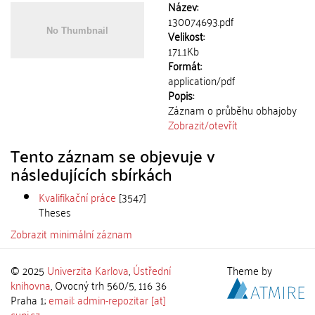
Název:
130074693.pdf
Velikost:
171.1Kb
Formát:
application/pdf
Popis:
Záznam o průběhu obhajoby
Zobrazit/
otevřít
Tento záznam se objevuje v
následujících sbírkách
Kvalifikační práce
[3547]
Theses
Zobrazit minimální záznam
© 2025
Univerzita Karlova
,
Ústřední
Theme by
knihovna
, Ovocný trh 560/5, 116 36
Praha 1;
email: admin-repozitar [at]
cuni.cz