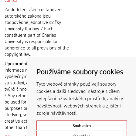
Za dodržení všech ustanovení
autorského zákona jsou
zodpovědné jednotlivé složky
Univerzity Karlovy. / Each
constituent part of Charles
University is responsible for
adherence to all provisions of the
copyright law.
Upozornění / Notice:
Získané
Používáme soubory cookies
informace nemohou být použity k
výdělečným účelům nebo vydávány
za studijní, vědeckou nebo jinou
Tyto webové stránky používají soubory
tvůrčí činnost jiné osoby než autora.
cookies a další sledovací nástroje s cílem
/ Any retrieved information shall not
vylepšení uživatelského prostředí, analýzy
be used for any commercial
návštěvnosti webových stránek a zjištění
purposes or claimed as results of
zdroje návštěvnosti.
studying, scientific or any other
creative activities of any person
Souhlasím
other than the author.
Odmítám