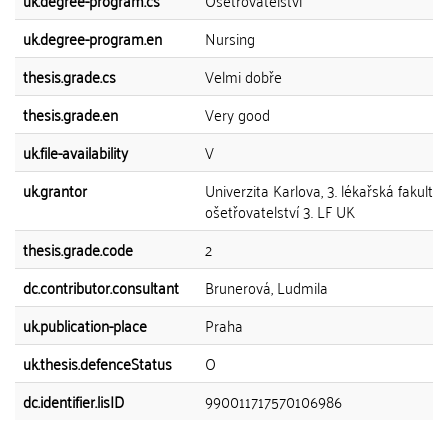
uk.degree-program.cs
Ošetřovatelství
uk.degree-program.en
Nursing
thesis.grade.cs
Velmi dobře
thesis.grade.en
Very good
uk.file-availability
V
uk.grantor
Univerzita Karlova, 3. lékařská fakulta,
ošetřovatelství 3. LF UK
thesis.grade.code
2
dc.contributor.consultant
Brunerová, Ludmila
uk.publication-place
Praha
uk.thesis.defenceStatus
O
dc.identifier.lisID
990011717570106986