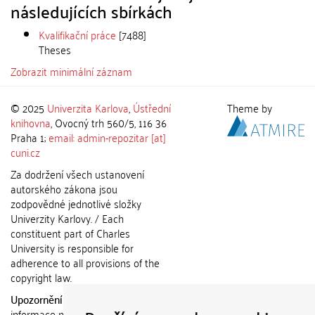
následujících sbírkách
Kvalifikační práce
[7488]
Theses
Zobrazit minimální záznam
© 2025
Univerzita Karlova
,
Ústřední
Theme by
knihovna
, Ovocný trh 560/5, 116 36
Praha 1;
email: admin-repozitar [at]
cuni.cz
Za dodržení všech ustanovení
autorského zákona jsou
zodpovědné jednotlivé složky
Univerzity Karlovy. / Each
constituent part of Charles
University is responsible for
adherence to all provisions of the
copyright law.
Upozornění / Notice:
Získané
informace nemohou být použity k