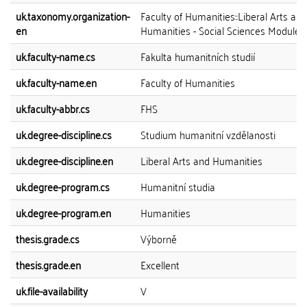
uk.taxonomy.organization-
Faculty of Humanities::Liberal Arts and
en
Humanities - Social Sciences Module
uk.faculty-name.cs
Fakulta humanitních studií
uk.faculty-name.en
Faculty of Humanities
uk.faculty-abbr.cs
FHS
uk.degree-discipline.cs
Studium humanitní vzdělanosti
uk.degree-discipline.en
Liberal Arts and Humanities
uk.degree-program.cs
Humanitní studia
uk.degree-program.en
Humanities
thesis.grade.cs
Výborně
thesis.grade.en
Excellent
uk.file-availability
V