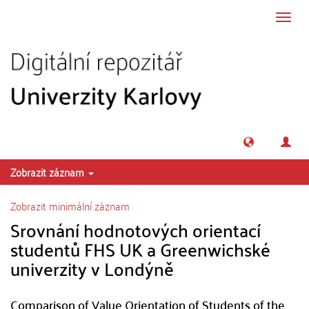
Přeskočit na obsah
Přepn
navig
Zobrazit záznam
Zobrazit minimální záznam
Srovnání hodnotových orientací
studentů FHS UK a Greenwichské
univerzity v Londýně
Comparison of Value Orientation of Students of the