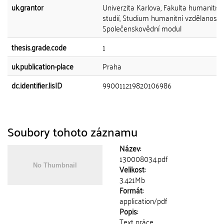
uk.grantor
Univerzita Karlova, Fakulta humanitní
studií, Studium humanitní vzdělanosti 
Společenskovědní modul
thesis.grade.code
1
uk.publication-place
Praha
dc.identifier.lisID
990011219820106986
Soubory tohoto záznamu
Název:
130008034.pdf
Velikost:
3.421Mb
Formát:
application/pdf
Popis:
Text práce