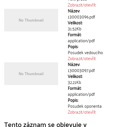
Zobrazit/
otevřít
Název:
130003096.pdf
Velikost:
31.52Kb
Formát:
application/pdf
Popis:
Posudek vedoucího
Zobrazit/
otevřít
Název:
130003097.pdf
Velikost:
32.21Kb
Formát:
application/pdf
Popis:
Posudek oponenta
Zobrazit/
otevřít
Tento záznam se objevuje v