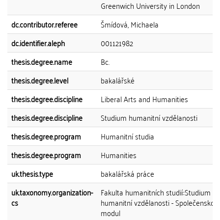
Greenwich University in London
dc.contributor.referee
Šmídová, Michaela
dc.identifier.aleph
001121982
thesis.degree.name
Bc.
thesis.degree.level
bakalářské
thesis.degree.discipline
Liberal Arts and Humanities
thesis.degree.discipline
Studium humanitní vzdělanosti
thesis.degree.program
Humanitní studia
thesis.degree.program
Humanities
uk.thesis.type
bakalářská práce
uk.taxonomy.organization-
Fakulta humanitních studií::Studium
cs
humanitní vzdělanosti - Společenskov
modul