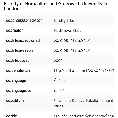
Faculty of Humanities and Greenwich University in
London
dc.contributor.advisor
Prudký, Libor
dc.creator
Fiedlerová, Klára
dc.date.accessioned
2020-08-19T11:40:37Z
dc.date.available
2020-08-19T11:40:37Z
dc.date.issued
2009
dc.identifier.uri
http://hdl.handle.net/20.500.11956/30
dc.language
Čeština
dc.language.iso
cs_CZ
dc.publisher
Univerzita Karlova, Fakulta humanitní
studií
dc.title
Srovnání hodnotových orientací stude