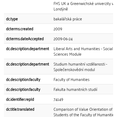
FHS UK a Greenwichské univerzity v
Londýně
dc.type
bakalářská práce
dcterms.created
2009
dcterms.dateAccepted
2009-06-24
dc.description.department
Liberal Arts and Humanities - Social
Sciences Module
dc.description.department
Studium humanitní vzdělanosti -
Společenskovědní modul
dc.description.faculty
Faculty of Humanities
dc.description.faculty
Fakulta humanitních studií
dc.identifier.repId
74149
dc.title.translated
Comparison of Value Orientation of
Students of the Faculty of Humanities