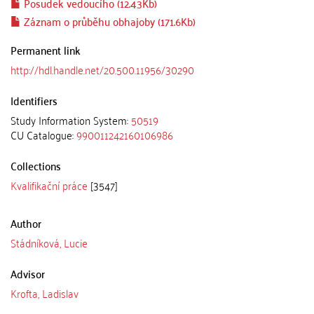
Posudek vedoucího (12.43Kb)
Záznam o průběhu obhajoby (171.6Kb)
Permanent link
http://hdl.handle.net/20.500.11956/30290
Identifiers
Study Information System:
50519
CU Catalogue:
990011242160106986
Collections
Kvalifikační práce
[3547]
Author
Stádníková, Lucie
Advisor
Krofta, Ladislav