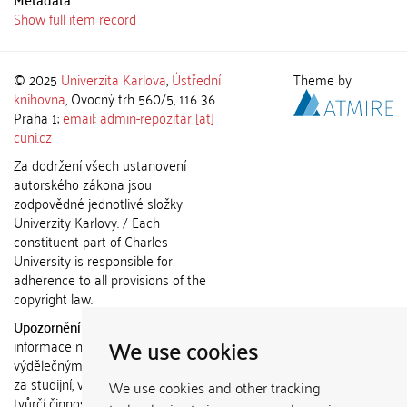
Show full item record
© 2025
Univerzita Karlova
,
Ústřední
Theme by
knihovna
, Ovocný trh 560/5, 116 36
Praha 1;
email: admin-repozitar [at]
cuni.cz
Za dodržení všech ustanovení
autorského zákona jsou
zodpovědné jednotlivé složky
Univerzity Karlovy. / Each
constituent part of Charles
University is responsible for
adherence to all provisions of the
copyright law.
Upozornění / Notice:
Získané
We use cookies
informace nemohou být použity k
výdělečným účelům nebo vydávány
za studijní, vědeckou nebo jinou
We use cookies and other tracking
tvůrčí činnost jiné osoby než autora.