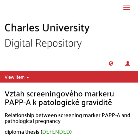
Skip to main content
Toggl
navig
View Item
Vztah screeningového markeru
PAPP-A k patologické graviditě
Relationship between screening marker PAPP-A and
pathological pregnancy
diploma thesis (
DEFENDED
)