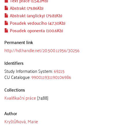
Text práce (1.542Mb)
Abstrakt (79.86Kb)
Abstrakt (anglicky) (79.81Kb)
Posudek vedoucího (47.30Kb)
Posudek oponenta (100.6Kb)
Permanent link
http://hdl.handle.net/20.500.11956/30256
Identifiers
Study Information System:
69215
CU Catalogue:
990011931190106986
Collections
Kvalifikační práce
[7488]
Author
Kryštůfková, Marie