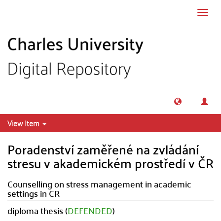
Skip to main content
Toggl
navig
View Item
Poradenství zaměřené na zvládání
stresu v akademickém prostředí v ČR
Counselling on stress management in academic
settings in CR
diploma thesis (
DEFENDED
)