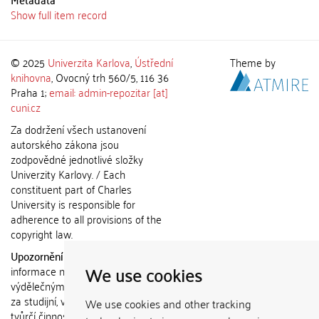
Show full item record
© 2025
Univerzita Karlova
,
Ústřední
Theme by
knihovna
, Ovocný trh 560/5, 116 36
Praha 1;
email: admin-repozitar [at]
cuni.cz
Za dodržení všech ustanovení
autorského zákona jsou
zodpovědné jednotlivé složky
Univerzity Karlovy. / Each
constituent part of Charles
University is responsible for
adherence to all provisions of the
copyright law.
Upozornění / Notice:
Získané
We use cookies
informace nemohou být použity k
výdělečným účelům nebo vydávány
za studijní, vědeckou nebo jinou
We use cookies and other tracking
tvůrčí činnost jiné osoby než autora.