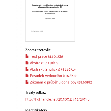
Zobrazit/
otevřít
Text práce (440.1Kb)
Abstrakt (41.91Kb)
Abstrakt (anglicky) (41.86Kb)
Posudek vedoucího (116.8Kb)
Záznam o průběhu obhajoby (59.60Kb)
Trvalý odkaz
http://hdl.handle.net/20.500.11956/29748
Identifikátory