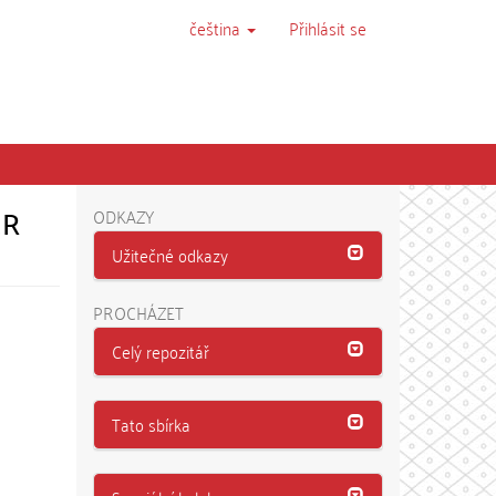
čeština
Přihlásit se
ČR
ODKAZY
Užitečné odkazy
PROCHÁZET
Celý repozitář
Tato sbírka