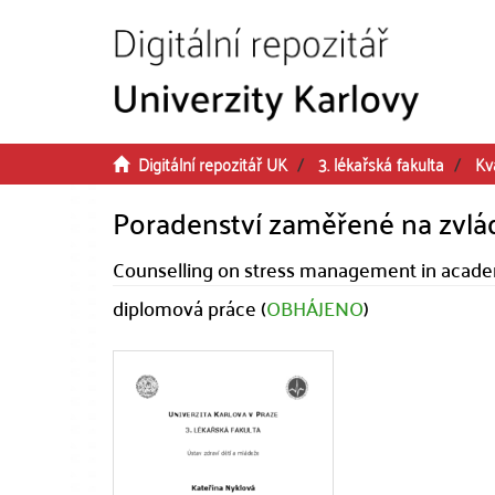
Přeskočit na obsah
Digitální repozitář UK
3. lékařská fakulta
Kv
Poradenství zaměřené na zvlá
Counselling on stress management in academ
diplomová práce (
OBHÁJENO
)