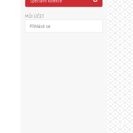
Speciální kolekce
MŮJ ÚČET
Přihlásit se