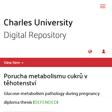
Skip to main content
Toggl
navig
View Item
Porucha metabolismu cukrů v
těhotenství
Glucose-metabolism pathology during pregnancy
diploma thesis (
DEFENDED
)