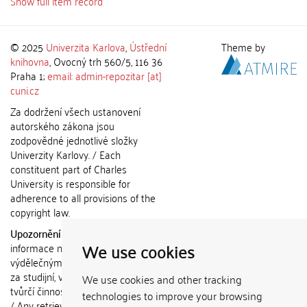
Show full item record
© 2025
Univerzita Karlova
,
Ústřední
Theme by
knihovna
, Ovocný trh 560/5, 116 36
Praha 1;
email: admin-repozitar [at]
cuni.cz
Za dodržení všech ustanovení
autorského zákona jsou
zodpovědné jednotlivé složky
Univerzity Karlovy. / Each
constituent part of Charles
University is responsible for
adherence to all provisions of the
copyright law.
Upozornění / Notice:
Získané
We use cookies
informace nemohou být použity k
výdělečným účelům nebo vydávány
za studijní, vědeckou nebo jinou
We use cookies and other tracking
tvůrčí činnost jiné osoby než autora.
technologies to improve your browsing
/ Any retrieved information shall not