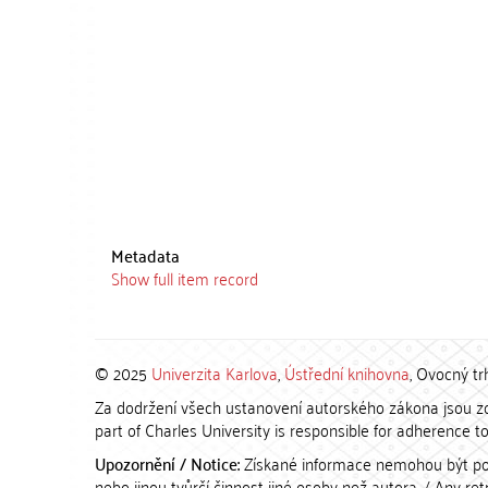
Metadata
Show full item record
© 2025
Univerzita Karlova
,
Ústřední knihovna
, Ovocný tr
Za dodržení všech ustanovení autorského zákona jsou zod
part of Charles University is responsible for adherence to 
Upozornění / Notice:
Získané informace nemohou být po
nebo jinou tvůrčí činnost jiné osoby než autora. / Any r