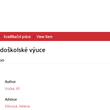
Kvalifikační práce
View Item
doškolské výuce
ion
Author
Vozka, Jiří
Advisor
Klímová, Helena