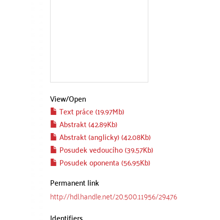
View/
Open
Text práce (19.97Mb)
Abstrakt (42.89Kb)
Abstrakt (anglicky) (42.08Kb)
Posudek vedoucího (39.57Kb)
Posudek oponenta (56.95Kb)
Permanent link
http://hdl.handle.net/20.500.11956/29476
Identifiers