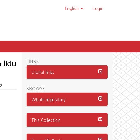
English
Login
 lidu
LINKS
Useful links
32
BROWSE
Whole repository
This Collection