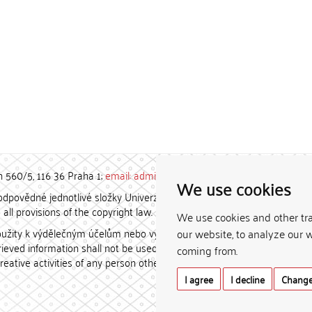
h 560/5, 116 36 Praha 1;
email: admin-repozitar [at] cuni.cz
We use cookies
povědné jednotlivé složky Univerzity Karlovy. / Each constituent
all provisions of the copyright law.
We use cookies and other tr
užity k výdělečným účelům nebo vydávány za studijní, vědeckou
our website, to analyze our w
etrieved information shall not be used for any commercial purposes
coming from.
creative activities of any person other than the author.
I agree
I decline
Change