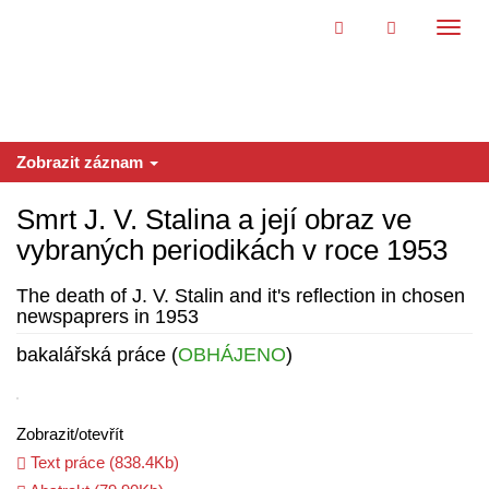
Přeskočit na obsah
Přepn
navig
Zobrazit záznam
Smrt J. V. Stalina a její obraz ve
vybraných periodikách v roce 1953
The death of J. V. Stalin and it's reflection in chosen
newspaprers in 1953
bakalářská práce (
OBHÁJENO
)
Zobrazit/
otevřít
Text práce (838.4Kb)