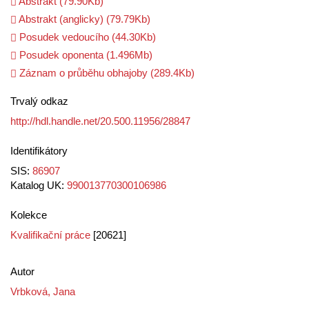
Abstrakt (79.90Kb)
Abstrakt (anglicky) (79.79Kb)
Posudek vedoucího (44.30Kb)
Posudek oponenta (1.496Mb)
Záznam o průběhu obhajoby (289.4Kb)
Trvalý odkaz
http://hdl.handle.net/20.500.11956/28847
Identifikátory
SIS:
86907
Katalog UK:
990013770300106986
Kolekce
Kvalifikační práce
[20621]
Autor
Vrbková, Jana