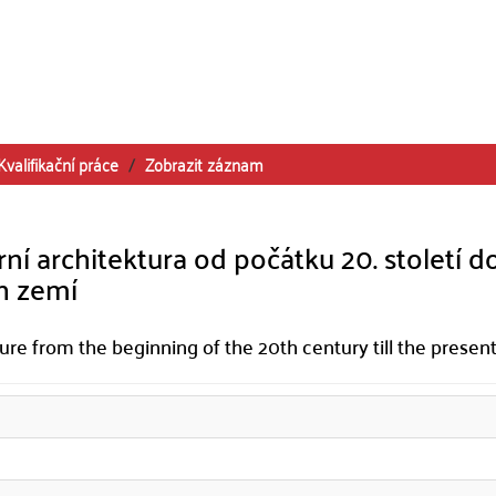
Kvalifikační práce
Zobrazit záznam
í architektura od počátku 20. století d
h zemí
re from the beginning of the 20th century till the present