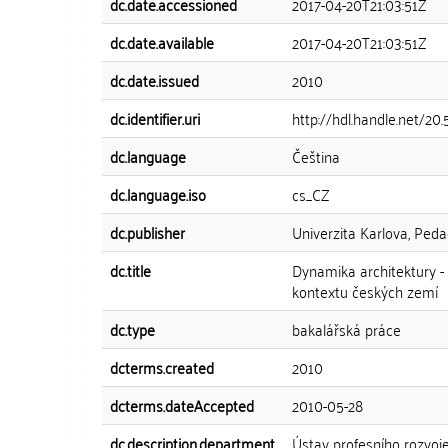
dc.date.accessioned
2017-04-20T21:03:51Z
dc.date.available
2017-04-20T21:03:51Z
dc.date.issued
2010
dc.identifier.uri
http://hdl.handle.net/20
dc.language
Čeština
dc.language.iso
cs_CZ
dc.publisher
Univerzita Karlova, Peda
dc.title
Dynamika architektury - 
kontextu českých zemí
dc.type
bakalářská práce
dcterms.created
2010
dcterms.dateAccepted
2010-05-28
dc.description.department
Ústav profesního rozvoje