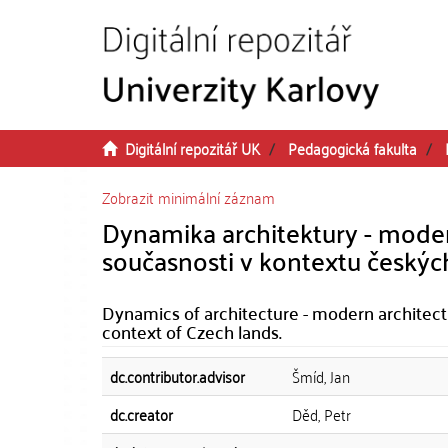
Přeskočit na obsah
Digitální repozitář UK
Pedagogická fakulta
Zobrazit minimální záznam
Dynamika architektury - modern
současnosti v kontextu českýc
Dynamics of architecture - modern architectu
context of Czech lands.
dc.contributor.advisor
Šmíd, Jan
dc.creator
Děd, Petr