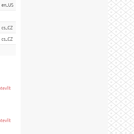
en_US
cs_CZ
cs_CZ
otevřít
otevřít