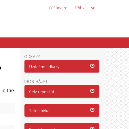
čeština
Přihlásit se
ODKAZY
o
Užitečné odkazy
PROCHÁZET
 in the
Celý repozitář
Tato sbírka