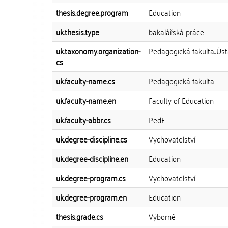
thesis.degree.program
Education
uk.thesis.type
bakalářská práce
uk.taxonomy.organization-
Pedagogická fakulta::Úst
cs
uk.faculty-name.cs
Pedagogická fakulta
uk.faculty-name.en
Faculty of Education
uk.faculty-abbr.cs
PedF
uk.degree-discipline.cs
Vychovatelství
uk.degree-discipline.en
Education
uk.degree-program.cs
Vychovatelství
uk.degree-program.en
Education
thesis.grade.cs
Výborně