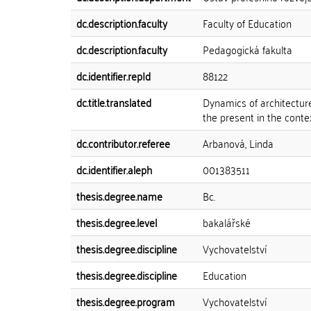
dc.description.faculty
Faculty of Education
dc.description.faculty
Pedagogická fakulta
dc.identifier.repId
88122
dc.title.translated
Dynamics of architecture
the present in the conte
dc.contributor.referee
Arbanová, Linda
dc.identifier.aleph
001383511
thesis.degree.name
Bc.
thesis.degree.level
bakalářské
thesis.degree.discipline
Vychovatelství
thesis.degree.discipline
Education
thesis.degree.program
Vychovatelství