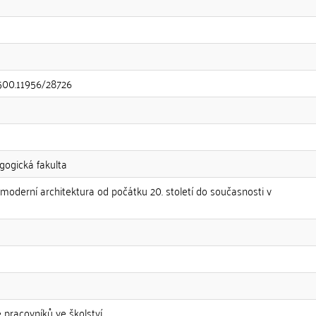
.500.11956/28726
gogická fakulta
moderní architektura od počátku 20. století do současnosti v
 pracovníků ve školství