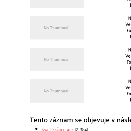
N
Vel
Fo
N
Vel
Fo
N
Vel
Fo
Tento záznam se objevuje v násle
Kvalifikační práce
[21384]