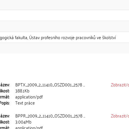
gogická fakulta, Ústav profesního rozvoje pracovníků ve školství
ázev:
BPTX_2009_2_11410_OSZD001_2578 ...
Zobrazit/
ikost:
388.1Kb
rmát:
application/pdf
Popis:
Text práce
ázev:
BPPR_2009_2_11410_OSZD001_2578 ...
Zobrazit/
ikost:
3.004Mb
rmát:
application/pdf