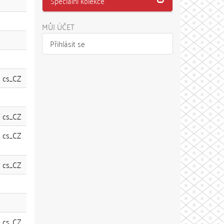
Speciální kolekce
MŮJ ÚČET
Přihlásit se
cs_CZ
cs_CZ
cs_CZ
cs_CZ
cs_CZ