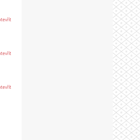
otevřít
otevřít
otevřít