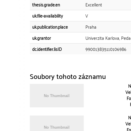
thesis.grade.en
Excellent
uk.file-availability
V
uk.publication.place
Praha
uk.grantor
Univerzita Karlova, Peda
dc.identifier.lisID
990013835110106986
Soubory tohoto záznamu
N
Vel
Fo
N
Vel
Fo