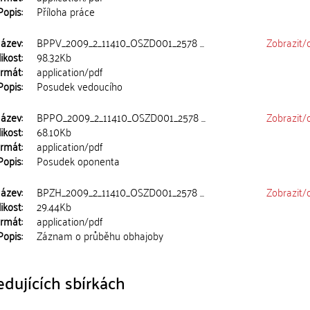
Popis:
Příloha práce
ázev:
BPPV_2009_2_11410_OSZD001_2578 ...
Zobrazit/
ikost:
98.32Kb
rmát:
application/pdf
Popis:
Posudek vedoucího
ázev:
BPPO_2009_2_11410_OSZD001_2578 ...
Zobrazit/
ikost:
68.10Kb
rmát:
application/pdf
Popis:
Posudek oponenta
ázev:
BPZH_2009_2_11410_OSZD001_2578 ...
Zobrazit/
ikost:
29.44Kb
rmát:
application/pdf
Popis:
Záznam o průběhu obhajoby
dujících sbírkách