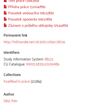
Text práce (388.1Kb)
Příloha práce (3.004Mb)
Posudek vedoucího (98.32Kb)
Posudek oponenta (68.10Kb)
Záznam o průběhu obhajoby (29.44Kb)
Permanent link
http://hdl.handle.net/20.500.11956/28726
Identifiers
Study Information System:
88122
CU Catalogue:
990013835110106986
Collections
Kvalifikační práce
[21384]
Author
Děd, Petr