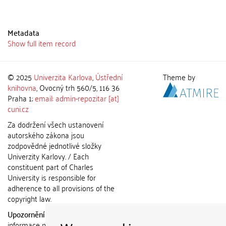
Metadata
Show full item record
© 2025
Univerzita Karlova
,
Ústřední
Theme by
knihovna
, Ovocný trh 560/5, 116 36
Praha 1;
email: admin-repozitar [at]
cuni.cz
Za dodržení všech ustanovení
autorského zákona jsou
zodpovědné jednotlivé složky
Univerzity Karlovy. / Each
constituent part of Charles
University is responsible for
adherence to all provisions of the
copyright law.
Upozornění / Notice:
Získané
informace nemohou být použity k