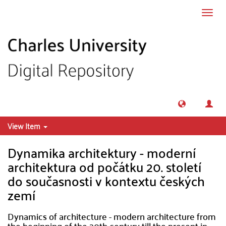
Skip to main content
Toggl
navig
View Item
Dynamika architektury - moderní
architektura od počátku 20. století
do současnosti v kontextu českých
zemí
Dynamics of architecture - modern architecture from
the beginning of the 20th century till the present in