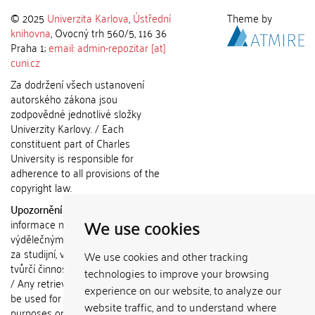
© 2025
Univerzita Karlova
,
Ústřední
Theme by
knihovna
, Ovocný trh 560/5, 116 36
Praha 1;
email: admin-repozitar [at]
cuni.cz
Za dodržení všech ustanovení
autorského zákona jsou
zodpovědné jednotlivé složky
Univerzity Karlovy. / Each
constituent part of Charles
University is responsible for
adherence to all provisions of the
copyright law.
Upozornění / Notice:
Získané
We use cookies
informace nemohou být použity k
výdělečným účelům nebo vydávány
za studijní, vědeckou nebo jinou
We use cookies and other tracking
tvůrčí činnost jiné osoby než autora.
technologies to improve your browsing
/ Any retrieved information shall not
experience on our website, to analyze our
be used for any commercial
website traffic, and to understand where
purposes or claimed as results of