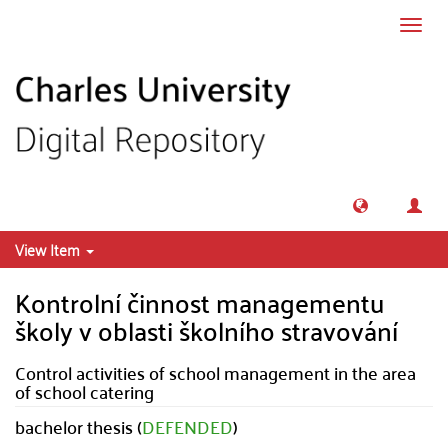
Skip to main content
Toggl
navig
View Item
Kontrolní činnost managementu
školy v oblasti školního stravování
Control activities of school management in the area
of school catering
bachelor thesis (
DEFENDED
)