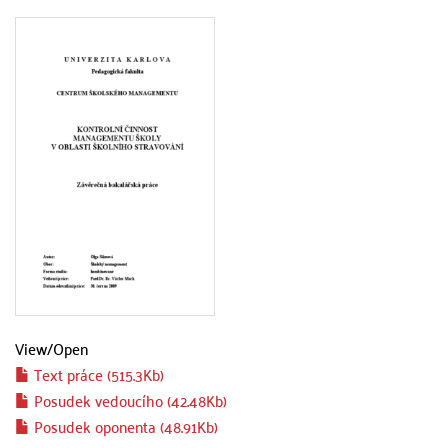
View/
Open
Text práce (515.3Kb)
Posudek vedoucího (42.48Kb)
Posudek oponenta (48.91Kb)