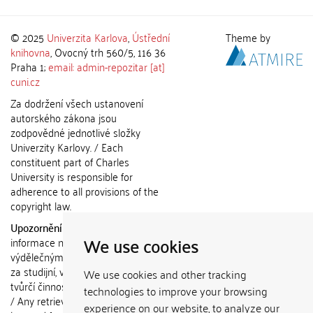
© 2025
Univerzita Karlova
,
Ústřední
Theme by
knihovna
, Ovocný trh 560/5, 116 36
Praha 1;
email: admin-repozitar [at]
cuni.cz
Za dodržení všech ustanovení
autorského zákona jsou
zodpovědné jednotlivé složky
Univerzity Karlovy. / Each
constituent part of Charles
University is responsible for
adherence to all provisions of the
copyright law.
Upozornění / Notice:
Získané
We use cookies
informace nemohou být použity k
výdělečným účelům nebo vydávány
za studijní, vědeckou nebo jinou
We use cookies and other tracking
tvůrčí činnost jiné osoby než autora.
technologies to improve your browsing
/ Any retrieved information shall not
experience on our website, to analyze our