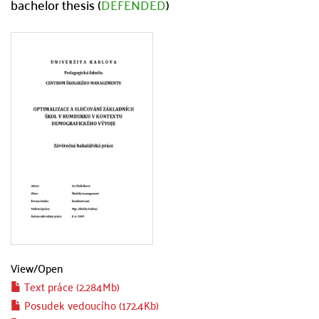
bachelor thesis (
DEFENDED
)
View/
Open
Text práce (2.284Mb)
Posudek vedoucího (172.4Kb)