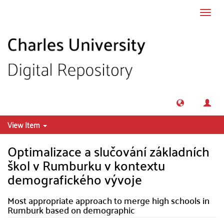
Skip to main content
Toggl
navig
View Item
Optimalizace a slučování základních
škol v Rumburku v kontextu
demografického vývoje
Most appropriate approach to merge high schools in
Rumburk based on demographic