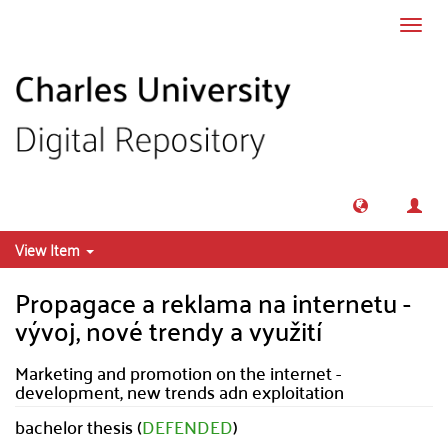
Skip to main content
Toggl
navig
View Item
Propagace a reklama na internetu -
vývoj, nové trendy a využití
Marketing and promotion on the internet -
development, new trends adn exploitation
bachelor thesis (
DEFENDED
)