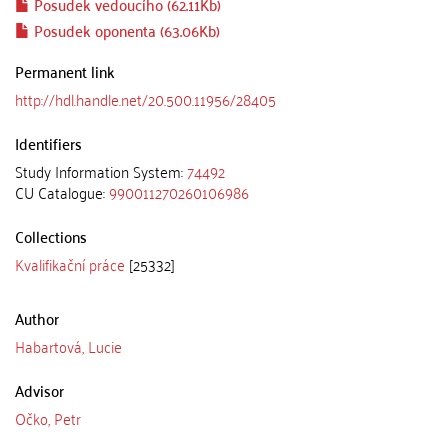
Posudek vedoucího (62.11Kb)
Posudek oponenta (63.06Kb)
Permanent link
http://hdl.handle.net/20.500.11956/28405
Identifiers
Study Information System:
74492
CU Catalogue:
990011270260106986
Collections
Kvalifikační práce
[25332]
Author
Habartová, Lucie
Advisor
Očko, Petr