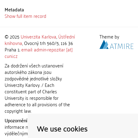
Metadata
Show full item record
© 2025
Univerzita Karlova
,
Ústřední
Theme by
knihovna
, Ovocný trh 560/5, 116 36
Praha 1;
email: admin-repozitar [at]
cuni.cz
Za dodržení všech ustanovení
autorského zákona jsou
zodpovědné jednotlivé složky
Univerzity Karlovy. / Each
constituent part of Charles
University is responsible for
adherence to all provisions of the
copyright law.
Upozornění / Notice:
Získané
We use cookies
informace nemohou být použity k
výdělečným účelům nebo vydávány