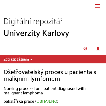
Přeskočit na obsah
Přepn
navig
Zobrazit záznam
Ošetřovatelský proces u pacienta s
maligním lymfomem
Nursing process for a patient diagnosed with
malignant lymphoma
bakalářská práce (
OBHÁJENO
)