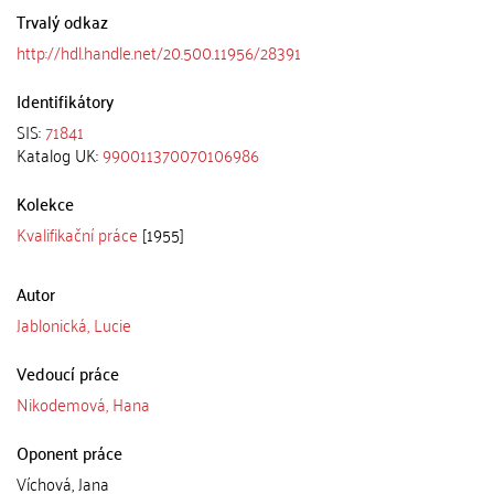
Trvalý odkaz
http://hdl.handle.net/20.500.11956/28391
Identifikátory
SIS:
71841
Katalog UK:
990011370070106986
Kolekce
Kvalifikační práce
[1955]
Autor
Jablonická, Lucie
Vedoucí práce
Nikodemová, Hana
Oponent práce
Víchová, Jana