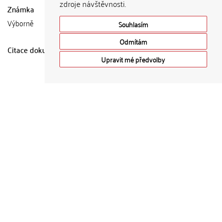
zdroje návštěvnosti.
Známka
Výborně
Souhlasím
Odmítám
Citace dokumentu
Upravit mé předvolby
Metadata
Zobrazit celý záznam