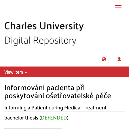
Skip to main content
Toggl
navig
View Item
Informování pacienta při
poskytování ošetřovatelské péče
Informing a Patient during Medical Treatment
bachelor thesis (
DEFENDED
)