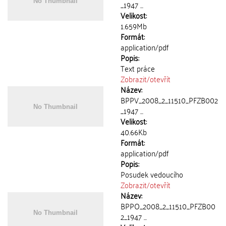
_1947 ...
Velikost:
1.659Mb
Formát:
application/pdf
Popis:
Text práce
Zobrazit/
otevřít
Název:
BPPV_2008_2_11510_PFZB002
_1947 ...
Velikost:
40.66Kb
Formát:
application/pdf
Popis:
Posudek vedoucího
Zobrazit/
otevřít
Název:
BPPO_2008_2_11510_PFZB00
2_1947 ...