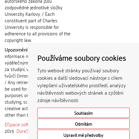
autorského zákona jsou
zodpovědné jednotlivé složky
Univerzity Karlovy. / Each
constituent part of Charles
University is responsible for
adherence to all provisions of the
copyright law.
Upozornění / Notice:
Získané
Používáme soubory cookies
informace nemohou být použity k
výdělečným účelům nebo vydávány
za studijní, vědeckou nebo jinou
Tyto webové stránky používají soubory
tvůrčí činnost jiné osoby než autora.
cookies a další sledovací nástroje s cílem
/ Any retrieved information shall not
vylepšení uživatelského prostředí, analýzy
be used for any commercial
návštěvnosti webových stránek a zjištění
purposes or claimed as results of
zdroje návštěvnosti.
studying, scientific or any other
creative activities of any person
Souhlasím
other than the author.
DSpace software
copyright © 2002-
Odmítám
2015
DuraSpace
Upravit mé předvolby