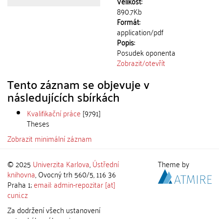
Velikost:
890.7Kb
Formát:
application/pdf
Popis:
Posudek oponenta
Zobrazit/
otevřít
Tento záznam se objevuje v
následujících sbírkách
Kvalifikační práce
[9791]
Theses
Zobrazit minimální záznam
© 2025
Univerzita Karlova
,
Ústřední
Theme by
knihovna
, Ovocný trh 560/5, 116 36
Praha 1;
email: admin-repozitar [at]
cuni.cz
Za dodržení všech ustanovení