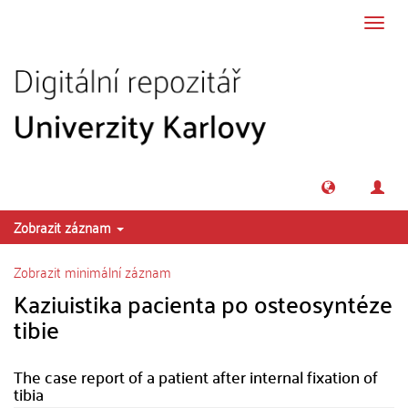
Přeskočit na obsah
Přepn
navig
Zobrazit záznam
Zobrazit minimální záznam
Kaziuistika pacienta po osteosyntéze
tibie
The case report of a patient after internal fixation of
tibia