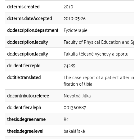
dcterms.created
2010
dcterms.dateAccepted
2010-05-26
dc.description.department
Fyzioterapie
dc.description.faculty
Faculty of Physical Education and Spo
dc.description.faculty
Fakulta tělesné výchovy a sportu
dc.identifier.repId
74289
dc.title.translated
The case report of a patient after inte
fixation of tibia
dc.contributor.referee
Novotná, Jitka
dc.identifier.aleph
001360887
thesis.degree.name
Bc.
thesis.degree.level
bakalářské