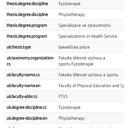
thesis.degree.discipline
Fyzioterapie
thesis.degree.discipline
Physiotherapy
thesis.degree.program
Specializace ve zdravotnictví
thesis.degree.program
Specializations in Health Service
uk.thesis.type
bakalářská práce
uk.taxonomy.organization-
Fakulta tělesné výchovy a
cs
sportu::Fyzioterapie
uk.faculty-name.cs
Fakulta tělesné výchovy a sportu
uk.faculty-name.en
Faculty of Physical Education and Spo
uk.faculty-abbr.cs
FTVS
uk.degree-discipline.cs
Fyzioterapie
uk.degree-discipline.en
Physiotherapy