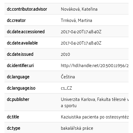
dc.contributor.advisor
Nováková, Kateřina
dc.creator
Trnková, Martina
dc.date.accessioned
2017-04-20T17:48:40Z
dc.date.available
2017-04-20T17:48:40Z
dc.date.issued
2010
dc.identifier.uri
http://hdl.handle.net/20.500.11956/27
dc.language
Čeština
dc.language.iso
cs_CZ
dc.publisher
Univerzita Karlova, Fakulta tělesné vý
a sportu
dc.title
Kaziuistika pacienta po osteosyntéze t
dc.type
bakalářská práce