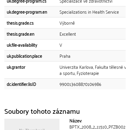
uk.degree-program.cs
Specializace ve zdravotnictví
uk.degree-program.en
Specializations in Health Service
thesis.grade.cs
Výborně
thesis.grade.en
Excellent
uk.file-availability
V
uk.publication.place
Praha
uk.grantor
Univerzita Karlova, Fakulta tělesné vý
a sportu, Fyzioterapie
dc.identifier.lisID
990013608870106986
Soubory tohoto záznamu
Název:
BPTX_2008_2_11510_PFZB002