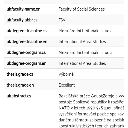
uk.faculty-name.en
Faculty of Social Sciences
uk.faculty-abbr.cs
FSV
uk.degree-discipline.cs
Mezinárodní teritoriální studia
uk.degree-discipline.en
International Area Studies
uk.degree-program.cs
Mezinárodní teritoriální studia
uk.degree-program.en
International Area Studies
thesis.grade.cs
Výborně
thesis.grade.en
Excellent
uk.abstract.cs
Bakalářská práce &quot;Zdroje a vývoj
postoje Spolkové republiky k rozšiřová
NATO v letech 1990-97&quot; přináší
vysvětlení formování pozice spolkové 
danému tématu založené na sociálně
konstruktivistických teoriích zahraničn