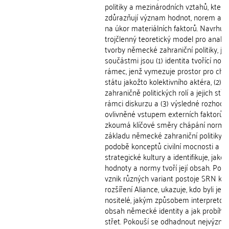
politiky a mezinárodních vztahů, které
zdůrazňují význam hodnot, norem a j
na úkor materiálních faktorů. Navrhuj
trojčlenný teoretický model pro analý
tvorby německé zahraniční politiky, je
součástmi jsou (1) identita tvořící nor
rámec, jenž vymezuje prostor pro cho
státu jakožto kolektivního aktéra, (2) v
zahraničně politických rolí a jejich stře
rámci diskurzu a (3) výsledné rozhodo
ovlivněné vstupem externích faktorů. K
zkoumá klíčové směry chápání normat
základu německé zahraniční politiky v
podobě konceptů civilní mocnosti a
strategické kultury a identifikuje, jaké
hodnoty a normy tvoří její obsah. Popi
vznik různých variant postoje SRN k
rozšíření Aliance, ukazuje, kdo byli jeji
nositelé, jakým způsobem interpretova
obsah německé identity a jak probíhal 
střet. Pokouší se odhadnout nejvýzna