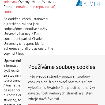
knihovna
, Ovocný trh 560/5, 116 36
Praha 1;
email: admin-repozitar [at]
cuni.cz
Za dodržení všech ustanovení
autorského zákona jsou
zodpovědné jednotlivé složky
Univerzity Karlovy. / Each
constituent part of Charles
University is responsible for
adherence to all provisions of the
copyright law.
Upozornění / Notice:
Získané
Používáme soubory cookies
informace nemohou být použity k
výdělečným účelům nebo vydávány
za studijní, vědeckou nebo jinou
Tyto webové stránky používají soubory
tvůrčí činnost jiné osoby než autora.
cookies a další sledovací nástroje s cílem
/ Any retrieved information shall not
vylepšení uživatelského prostředí, analýzy
be used for any commercial
návštěvnosti webových stránek a zjištění
purposes or claimed as results of
zdroje návštěvnosti.
studying, scientific or any other
creative activities of any person