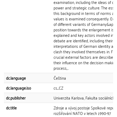
examination, including the ideas of civi
power and strategic culture. The esse
this background in terms of norms an
values is examined consequently. Evol
of different variants of Germany&apos
position towards the enlargement issu
explained and key actors involved in t
debate are identified, including their
interpretations of German identity an
clash they involved themselves in. Final
crucial external factors are described
their influence on the decision making
process,...
dc.language
Čeština
dc.language.iso
cs_CZ
dc.publisher
Univerzita Karlova, Fakulta sociálních 
dc.title
Zdroje a vývoj postoje Spolkové republ
rozšiřování NATO v letech 1990-97