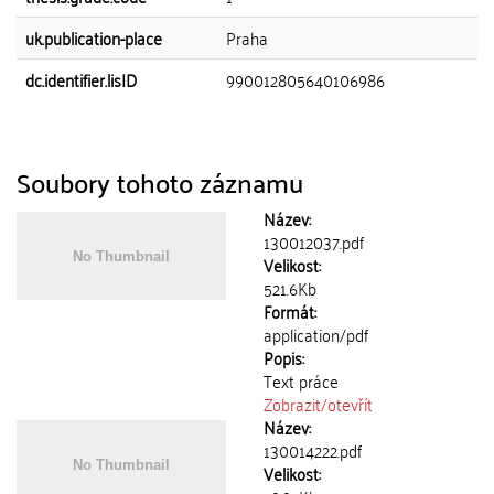
uk.publication-place
Praha
dc.identifier.lisID
990012805640106986
Soubory tohoto záznamu
Název:
130012037.pdf
Velikost:
521.6Kb
Formát:
application/pdf
Popis:
Text práce
Zobrazit/
otevřít
Název:
130014222.pdf
Velikost: