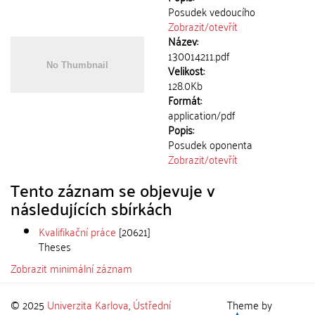
Posudek vedoucího
Zobrazit/
otevřít
Název:
130014211.pdf
Velikost:
128.0Kb
Formát:
application/pdf
Popis:
Posudek oponenta
Zobrazit/
otevřít
Tento záznam se objevuje v
následujících sbírkách
Kvalifikační práce
[20621]
Theses
Zobrazit minimální záznam
© 2025
Univerzita Karlova
,
Ústřední
Theme by