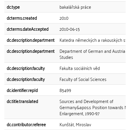
dc.type
bakalářská práce
dcterms.created
2010
dcterms.dateAccepted
2010-06-15
dc.description.department
Katedra německých a rakouských stud
dc.description.department
Department of German and Austrian
Studies
dc.description.faculty
Fakulta sociálních věd
dc.description.faculty
Faculty of Social Sciences
dc.identifier.repId
85499
dc.title.translated
Sources and Development of
Germany&apos;s Position towards N
Enlargement, 1990-97
dc.contributor.referee
Kunštát, Miroslav