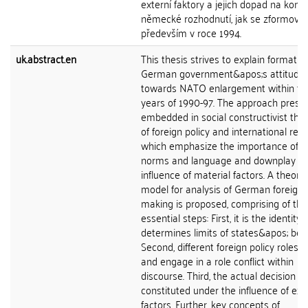
externí faktory a jejich dopad na kone
německé rozhodnutí, jak se zformoval
především v roce 1994.
uk.abstract.en
This thesis strives to explain formatio
German government&apos;s attitude
towards NATO enlargement within th
years of 1990-97. The approach presen
embedded in social constructivist the
of foreign policy and international rela
which emphasize the importance of va
norms and language and downplay th
influence of material factors. A theoret
model for analysis of German foreign 
making is proposed, comprising of thr
essential steps: First, it is the identity 
determines limits of states&apos; beh
Second, different foreign policy roles a
and engage in a role conflict within
discourse. Third, the actual decision is
constituted under the influence of ext
factors. Further, key concepts of