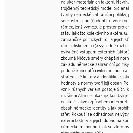
na úkor materiálních faktorů. Navrhuj
trojčlenný teoretický model pro analý
tvorby německé zahraniční politiky, je
součástmi jsou (1) identita tvořící nor
rámec, jenž vymezuje prostor pro cho
státu jakožto kolektivního aktéra, (2) v
zahraničně politických rolí a jejich stře
rámci diskurzu a (3) výsledné rozhodo
ovlivněné vstupem externích faktorů. K
zkoumá klíčové směry chápání normat
základu německé zahraniční politiky v
podobě konceptů civilní mocnosti a
strategické kultury a identifikuje, jaké
hodnoty a normy tvoří její obsah. Popi
vznik různých variant postoje SRN k
rozšíření Aliance, ukazuje, kdo byli jeji
nositelé, jakým způsobem interpretova
obsah německé identity a jak probíhal 
střet. Pokouší se odhadnout nejvýzna
externí faktory a jejich dopad na kone
německé rozhodnutí, jak se zformoval
především v roce 1994.