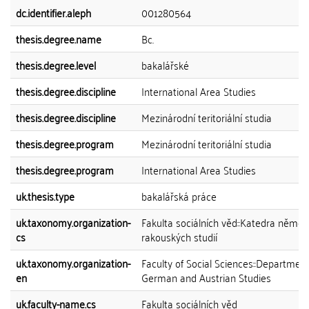
dc.identifier.aleph
001280564
thesis.degree.name
Bc.
thesis.degree.level
bakalářské
thesis.degree.discipline
International Area Studies
thesis.degree.discipline
Mezinárodní teritoriální studia
thesis.degree.program
Mezinárodní teritoriální studia
thesis.degree.program
International Area Studies
uk.thesis.type
bakalářská práce
uk.taxonomy.organization-
Fakulta sociálních věd::Katedra něme
cs
rakouských studií
uk.taxonomy.organization-
Faculty of Social Sciences::Department
en
German and Austrian Studies
uk.faculty-name.cs
Fakulta sociálních věd