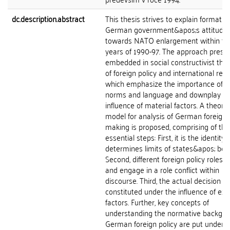
dc.description.abstract
This thesis strives to explain formatio
German government&apos;s attitude
towards NATO enlargement within th
years of 1990-97. The approach presen
embedded in social constructivist the
of foreign policy and international rela
which emphasize the importance of va
norms and language and downplay th
influence of material factors. A theoret
model for analysis of German foreign 
making is proposed, comprising of thr
essential steps: First, it is the identity 
determines limits of states&apos; beh
Second, different foreign policy roles a
and engage in a role conflict within
discourse. Third, the actual decision is
constituted under the influence of ext
factors. Further, key concepts of
understanding the normative backgro
German foreign policy are put under