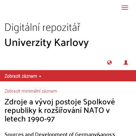
Přeskočit na obsah
Přepn
navig
Zobrazit záznam
Zobrazit minimální záznam
Zdroje a vývoj postoje Spolkové
republiky k rozšiřování NATO v
letech 1990-97
Sources and Development of Germany&apos;s