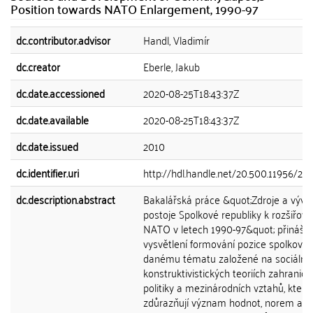
Position towards NATO Enlargement, 1990-97
dc.contributor.advisor
Handl, Vladimír
dc.creator
Eberle, Jakub
dc.date.accessioned
2020-08-25T18:43:37Z
dc.date.available
2020-08-25T18:43:37Z
dc.date.issued
2010
dc.identifier.uri
http://hdl.handle.net/20.500.11956/27
dc.description.abstract
Bakalářská práce &quot;Zdroje a vývoj
postoje Spolkové republiky k rozšiřová
NATO v letech 1990-97&quot; přináší
vysvětlení formování pozice spolkové 
danému tématu založené na sociálně
konstruktivistických teoriích zahraničn
politiky a mezinárodních vztahů, které
zdůrazňují význam hodnot, norem a j