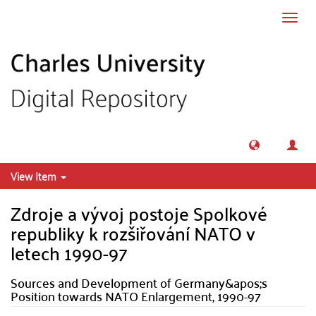
Skip to main content
Toggl
navig
View Item
Zdroje a vývoj postoje Spolkové
republiky k rozšiřování NATO v
letech 1990-97
Sources and Development of Germany&apos;s
Position towards NATO Enlargement, 1990-97