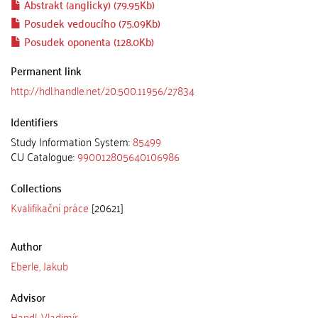
Abstrakt (anglicky) (79.95Kb)
Posudek vedoucího (75.09Kb)
Posudek oponenta (128.0Kb)
Permanent link
http://hdl.handle.net/20.500.11956/27834
Identifiers
Study Information System:
85499
CU Catalogue:
990012805640106986
Collections
Kvalifikační práce
[20621]
Author
Eberle, Jakub
Advisor
Handl, Vladimír