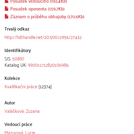
Posudek vedoucího (192.4Kb)
Posudek oponenta (159.7Kb)
Záznam o průběhu obhajoby (170.6Kb)
Trvalý odkaz
http://hdl.handle.net/20.500.11956/27432
Identifikátory
SIS:
50897
Katalog UK:
990011712820106986
Kolekce
Kvalifikační práce
[12374]
Autor
Valášková, Zuzana
Vedoucí práce
Mazurová, Lucie