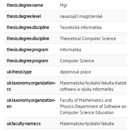
thesis.degree.name
Mgr.
thesis.degree.level
navazující magisterské
thesis.degree.discipline
Teoretická informatika
thesis.degree.discipline
Theoretical Computer Science
thesis.degree.program
Informatika
thesis.degree.program
Computer Science
uk.thesis.type
diplomová práce
uk.taxonomy.organization-
Matematicko-fyzikální fakulta::Katedra
cs
softwaru a výuky informatiky
uk.taxonomy.organization-
Faculty of Mathematics and
en
Physics::Department of Software and
Computer Science Education
uk.faculty-name.cs
Matematicko-fyzikální fakulta