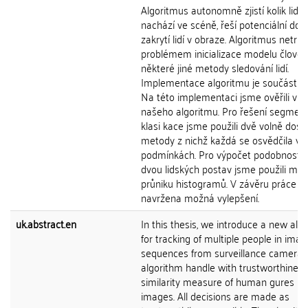
Algoritmus autonomně zjistí kolik lidí 
nachází ve scéně, řeší potenciální do
zakrytí lidí v obraze. Algoritmus netrpí
problémem inicializace modelu člověk
některé jiné metody sledování lidí.
Implementace algoritmu je součástí p
Na této implementaci jsme ověřili vlas
našeho algoritmu. Pro řešení segmen
klasi kace jsme použili dvě volně dos
metody z nichž každá se osvědčila v j
podmínkách. Pro výpočet podobnosti 
dvou lidských postav jsme použili me
průniku histogramů. V závěru práce js
navržena možná vylepšení.
uk.abstract.en
In this thesis, we introduce a new alg
for tracking of multiple people in imag
sequences from surveillance cameras
algorithm handle with trustworthiness
similarity measure of human gures in
images. All decisions are made as