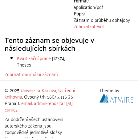
Formát:
application/pdf
Popis:
Záznam o průběhu obhajoby
Zobrazit/
otevřít
Tento záznam se objevuje v
následujících sbírkách
Kvalifikační práce
[12374]
Theses
Zobrazit minimální záznam
© 2025
Univerzita Karlova
,
Ústřední
Theme by
knihovna
, Ovocný trh 560/5, 116 36
Praha 1;
email: admin-repozitar [at]
cuni.cz
Za dodržení všech ustanovení
autorského zákona jsou
zodpovědné jednotlivé složky