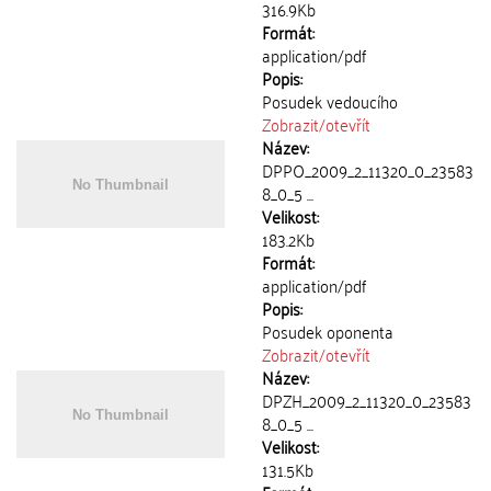
316.9Kb
Formát:
application/pdf
Popis:
Posudek vedoucího
Zobrazit/
otevřít
Název:
DPPO_2009_2_11320_0_23583
8_0_5 ...
Velikost:
183.2Kb
Formát:
application/pdf
Popis:
Posudek oponenta
Zobrazit/
otevřít
Název:
DPZH_2009_2_11320_0_23583
8_0_5 ...
Velikost:
131.5Kb