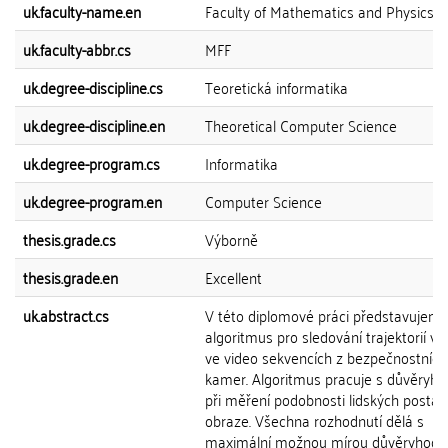
uk.faculty-name.en
Faculty of Mathematics and Physics
uk.faculty-abbr.cs
MFF
uk.degree-discipline.cs
Teoretická informatika
uk.degree-discipline.en
Theoretical Computer Science
uk.degree-program.cs
Informatika
uk.degree-program.en
Computer Science
thesis.grade.cs
Výborně
thesis.grade.en
Excellent
uk.abstract.cs
V této diplomové práci představujem
algoritmus pro sledování trajektorií více
ve video sekvencích z bezpečnostních
kamer. Algoritmus pracuje s důvěryho
při měření podobnosti lidských postav
obraze. Všechna rozhodnutí dělá s
maximální možnou mírou důvěryhodno