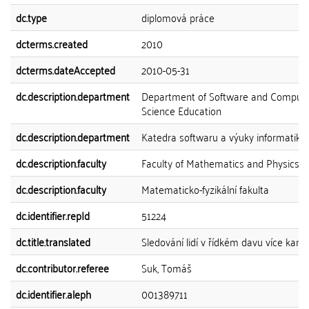
dc.type
diplomová práce
dcterms.created
2010
dcterms.dateAccepted
2010-05-31
dc.description.department
Department of Software and Comput
Science Education
dc.description.department
Katedra softwaru a výuky informatiky
dc.description.faculty
Faculty of Mathematics and Physics
dc.description.faculty
Matematicko-fyzikální fakulta
dc.identifier.repId
51224
dc.title.translated
Sledování lidí v řídkém davu více kam
dc.contributor.referee
Suk, Tomáš
dc.identifier.aleph
001389711