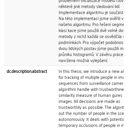
problémem inicializace modelu člověk
některé jiné metody sledování lidí.
Implementace algoritmu je součástí p
Na této implementaci jsme ověřili vlas
našeho algoritmu. Pro řešení segmen
klasi kace jsme použili dvě volně dos
metody z nichž každá se osvědčila v j
podmínkách. Pro výpočet podobnosti 
dvou lidských postav jsme použili me
průniku histogramů. V závěru práce js
navržena možná vylepšení.
dc.description.abstract
In this thesis, we introduce a new alg
for tracking of multiple people in imag
sequences from surveillance cameras
algorithm handle with trustworthiness
similarity measure of human gures in
images. All decisions are made as
trustworthily as possible. The algorit
out the number of people in the scen
autonomously. It deals with potential
temporary occlusions of people in ima