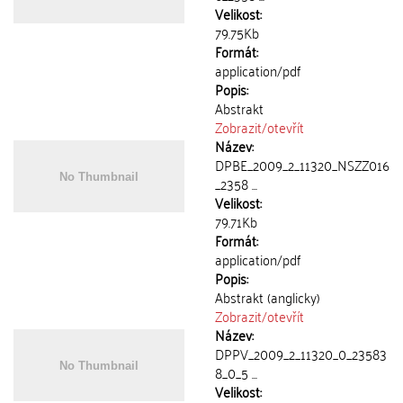
Velikost:
79.75Kb
Formát:
application/pdf
Popis:
Abstrakt
Zobrazit/
otevřít
Název:
DPBE_2009_2_11320_NSZZ016
_2358 ...
Velikost:
79.71Kb
Formát:
application/pdf
Popis:
Abstrakt (anglicky)
Zobrazit/
otevřít
Název:
DPPV_2009_2_11320_0_23583
8_0_5 ...
Velikost: