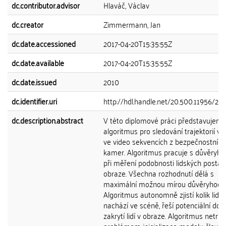
dc.contributor.advisor
Hlaváč, Václav
dc.creator
Zimmermann, Jan
dc.date.accessioned
2017-04-20T15:35:55Z
dc.date.available
2017-04-20T15:35:55Z
dc.date.issued
2010
dc.identifier.uri
http://hdl.handle.net/20.500.11956/27
dc.description.abstract
V této diplomové práci představujem
algoritmus pro sledování trajektorií více
ve video sekvencích z bezpečnostních
kamer. Algoritmus pracuje s důvěryho
při měření podobnosti lidských postav
obraze. Všechna rozhodnutí dělá s
maximální možnou mírou důvěryhodno
Algoritmus autonomně zjistí kolik lidí 
nachází ve scéně, řeší potenciální do
zakrytí lidí v obraze. Algoritmus netrpí