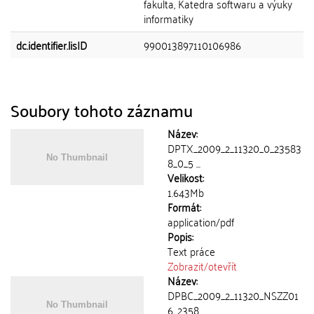
fakulta, Katedra softwaru a výuky
informatiky
dc.identifier.lisID
990013897110106986
Soubory tohoto záznamu
Název:
DPTX_2009_2_11320_0_23583
8_0_5 ...
Velikost:
1.643Mb
Formát:
application/pdf
Popis:
Text práce
Zobrazit/
otevřít
Název:
DPBC_2009_2_11320_NSZZ01
6_2358 ...