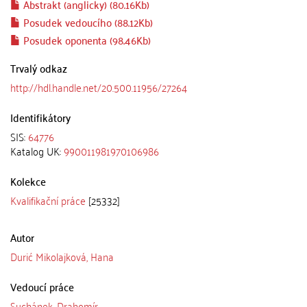
Abstrakt (anglicky) (80.16Kb)
Posudek vedoucího (88.12Kb)
Posudek oponenta (98.46Kb)
Trvalý odkaz
http://hdl.handle.net/20.500.11956/27264
Identifikátory
SIS:
64776
Katalog UK:
990011981970106986
Kolekce
Kvalifikační práce
[25332]
Autor
Durić Mikolajková, Hana
Vedoucí práce
Suchánek, Drahomír