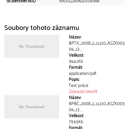
dc.identifier.lisID
990012269620106986
Soubory tohoto záznamu
Název:
BPTX_2008_2_11210_ASZK003
06_13 ...
Velikost:
564.1Kb
Formát:
application/pdf
Popis:
Text práce
Zobrazit/
otevřít
Název:
BPBC_2008_2_11210_ASZK003
06_13 ...
Velikost:
79.65Kb
Formát: