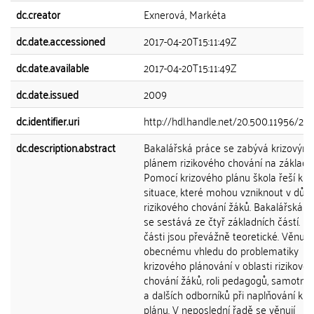
dc.creator
Exnerová, Markéta
dc.date.accessioned
2017-04-20T15:11:49Z
dc.date.available
2017-04-20T15:11:49Z
dc.date.issued
2009
dc.identifier.uri
http://hdl.handle.net/20.500.11956/27
dc.description.abstract
Bakalářská práce se zabývá krizovým
plánem rizikového chování na základní
Pomocí krizového plánu škola řeší kri
situace, které mohou vzniknout v důs
rizikového chování žáků. Bakalářská p
se sestává ze čtyř základních částí. Prv
části jsou převážně teoretické. Věnují 
obecnému vhledu do problematiky
krizového plánování v oblasti rizikové
chování žáků, roli pedagogů, samotné 
a dalších odborníků při naplňování kri
plánu. V neposlední řadě se věnují