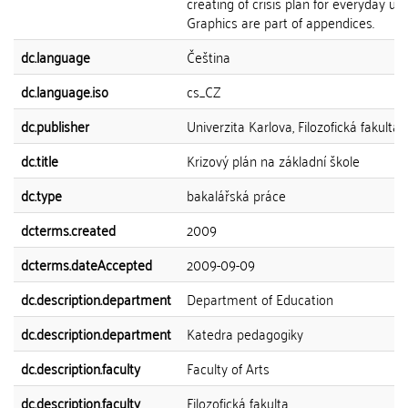
creating of crisis plan for everyday use
Graphics are part of appendices.
dc.language
Čeština
dc.language.iso
cs_CZ
dc.publisher
Univerzita Karlova, Filozofická fakulta
dc.title
Krizový plán na základní škole
dc.type
bakalářská práce
dcterms.created
2009
dcterms.dateAccepted
2009-09-09
dc.description.department
Department of Education
dc.description.department
Katedra pedagogiky
dc.description.faculty
Faculty of Arts
dc.description.faculty
Filozofická fakulta