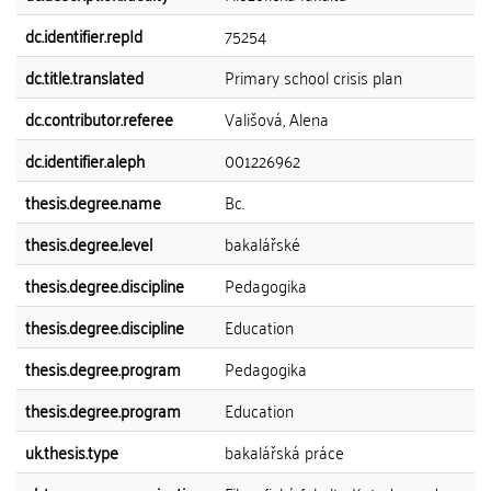
dc.identifier.repId
75254
dc.title.translated
Primary school crisis plan
dc.contributor.referee
Vališová, Alena
dc.identifier.aleph
001226962
thesis.degree.name
Bc.
thesis.degree.level
bakalářské
thesis.degree.discipline
Pedagogika
thesis.degree.discipline
Education
thesis.degree.program
Pedagogika
thesis.degree.program
Education
uk.thesis.type
bakalářská práce