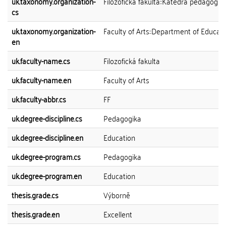
uk.taxonomy.organization-
Filozofická fakulta::Katedra pedagogik
cs
uk.taxonomy.organization-
Faculty of Arts::Department of Educat
en
uk.faculty-name.cs
Filozofická fakulta
uk.faculty-name.en
Faculty of Arts
uk.faculty-abbr.cs
FF
uk.degree-discipline.cs
Pedagogika
uk.degree-discipline.en
Education
uk.degree-program.cs
Pedagogika
uk.degree-program.en
Education
thesis.grade.cs
Výborně
thesis.grade.en
Excellent