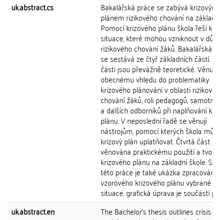
uk.abstract.cs
Bakalářská práce se zabývá krizovým
plánem rizikového chování na základní
Pomocí krizového plánu škola řeší kri
situace, které mohou vzniknout v důs
rizikového chování žáků. Bakalářská p
se sestává ze čtyř základních částí. Prv
části jsou převážně teoretické. Věnují 
obecnému vhledu do problematiky
krizového plánování v oblasti rizikové
chování žáků, roli pedagogů, samotné 
a dalších odborníků při naplňování kri
plánu. V neposlední řadě se věnují
nástrojům, pomocí kterých škola můž
krizový plán uplatňovat. Čtvrtá část je
věnována praktickému použití a tvorb
krizového plánu na základní škole. Sou
této práce je také ukázka zpracování
vzorového krizového plánu vybrané kr
situace, grafická úprava je součástí pří
uk.abstract.en
The Bachelor's thesis outlines crisis pl