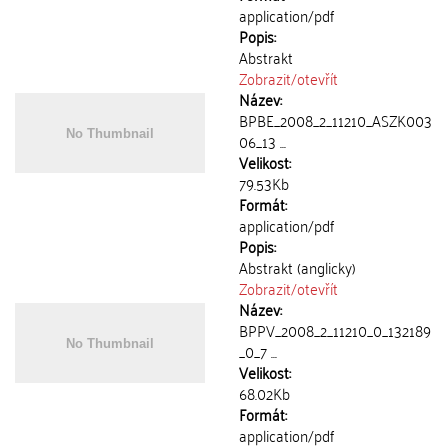
application/pdf
Popis:
Abstrakt
Zobrazit/
otevřít
Název:
BPBE_2008_2_11210_ASZK003
06_13 ...
Velikost:
79.53Kb
Formát:
application/pdf
Popis:
Abstrakt (anglicky)
Zobrazit/
otevřít
Název:
BPPV_2008_2_11210_0_132189
_0_7 ...
Velikost:
68.02Kb
Formát:
application/pdf