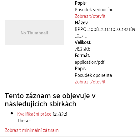
Popis:
Posudek vedoucího
Zobrazit/
otevřít
Název:
BPPO_2008_2_11210_0_132189
_0_7 ...
Velikost:
78.35Kb
Formát:
application/pdf
Popis:
Posudek oponenta
Zobrazit/
otevřít
Tento záznam se objevuje v
následujících sbírkách
Kvalifikační práce
[25332]
Theses
Zobrazit minimální záznam