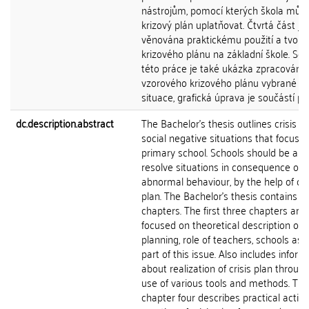
nástrojům, pomocí kterých škola můž
krizový plán uplatňovat. Čtvrtá část je
věnována praktickému použití a tvorb
krizového plánu na základní škole. Sou
této práce je také ukázka zpracování
vzorového krizového plánu vybrané kr
situace, grafická úprava je součástí pří
dc.description.abstract
The Bachelor's thesis outlines crisis pl
social negative situations that focuse
primary school. Schools should be abl
resolve situations in consequence of
abnormal behaviour, by the help of cri
plan. The Bachelor's thesis contains of
chapters. The first three chapters are
focused on theoretical description of c
planning, role of teachers, schools as 
part of this issue. Also includes inform
about realization of crisis plan throug
use of various tools and methods. The
chapter four describes practical activi