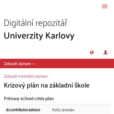
Přeskočit na obsah
Přepn
navig
Zobrazit záznam
Zobrazit minimální záznam
Krizový plán na základní škole
Primary school crisis plan
dc.contributor.advisor
Koťa, Jaroslav