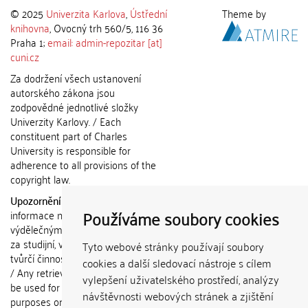
© 2025
Univerzita Karlova
,
Ústřední
Theme by
knihovna
, Ovocný trh 560/5, 116 36
Praha 1;
email: admin-repozitar [at]
cuni.cz
Za dodržení všech ustanovení
autorského zákona jsou
zodpovědné jednotlivé složky
Univerzity Karlovy. / Each
constituent part of Charles
University is responsible for
adherence to all provisions of the
copyright law.
Upozornění / Notice:
Získané
Používáme soubory cookies
informace nemohou být použity k
výdělečným účelům nebo vydávány
za studijní, vědeckou nebo jinou
Tyto webové stránky používají soubory
tvůrčí činnost jiné osoby než autora.
cookies a další sledovací nástroje s cílem
/ Any retrieved information shall not
vylepšení uživatelského prostředí, analýzy
be used for any commercial
návštěvnosti webových stránek a zjištění
purposes or claimed as results of