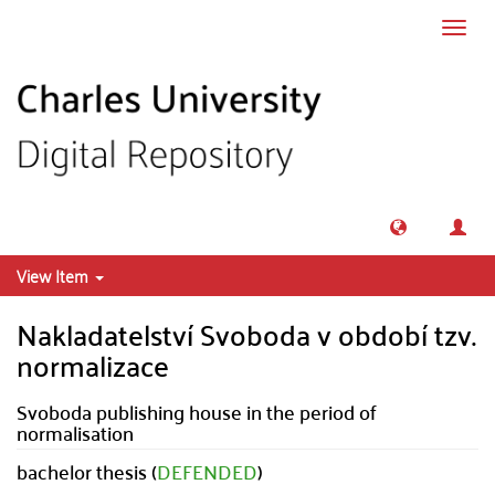
Skip to main content
Toggl
navig
View Item
Nakladatelství Svoboda v období tzv.
normalizace
Svoboda publishing house in the period of
normalisation
bachelor thesis (
DEFENDED
)