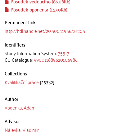
Posudek vedoucího (66.08Kb)
Posudek oponenta (157.0Kb)
Permanent link
http://hdl.handle.net/20.500.11956/27205
Identifiers
Study Information System:
75517
CU Catalogue:
990011889620106986
Collections
Kvalifikační práce
[25332]
Author
Vodenka, Adam
Advisor
Nálevka, Vladimír