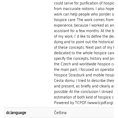
could serve for purification of hospice
from inaccurate notions. I also hope, 
work can help people who ponder on 
hospice care. The work comes from 
experience, because I worked as an
assistant for a few months. At the be
of my work, I` d like to define the dea
dying and to point out the historical 
of these concepts. Next part of my the
dedicated to the whole hospice care. I
specify the concepts; history and pres
the Czech and worldwide hospice care
the main part, I focused on operation 
Hospice Strasburk and mobile hospic
Cesta domu. I tried to describe their 
and present, as briefly and clearly as
possible. At the conclusion I strived fo
estimation of both kind of hospice car
Powered by TCPDF (www.tcpdf.org)
dc.language
Čeština