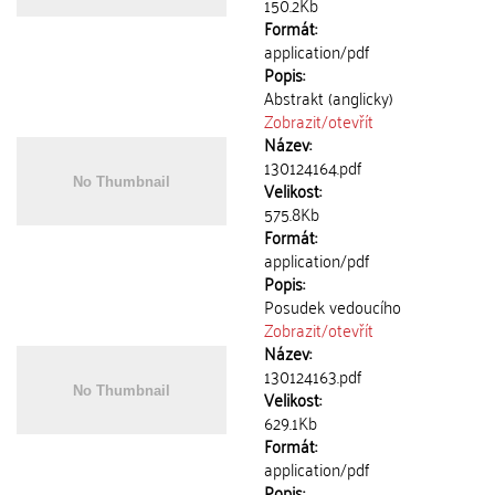
150.2Kb
Formát:
application/pdf
Popis:
Abstrakt (anglicky)
Zobrazit/
otevřít
Název:
130124164.pdf
Velikost:
575.8Kb
Formát:
application/pdf
Popis:
Posudek vedoucího
Zobrazit/
otevřít
Název:
130124163.pdf
Velikost:
629.1Kb
Formát:
application/pdf
Popis: