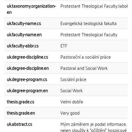
uk.taxonomy.organization-
Protestant Theological Faculty::Jabok
en
uk.faculty-name.cs
Evangelická teologická fakulta
uk.faculty-name.en
Protestant Theological Faculty
uk.faculty-abbr.cs
ETF
uk.degree-discipline.cs
Pastorační a sociální práce
uk.degree-discipline.en
Pastoral and Social Work
uk.degree-program.cs
Sociální práce
uk.degree-program.en
Social Work
thesis.grade.cs
Velmi dobře
thesis.grade.en
Very good
uk.abstract.cs
Mým záměrem je podat informace, kt
nejen sloužily k "očištění" hospicové p