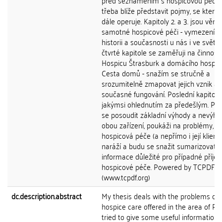
před seznámením s hospicovou péčí j
třeba blíže představit pojmy, se který
dále operuje. Kapitoly 2. a 3. jsou věn
samotné hospicové péči - vymezení p
historii a současnosti u nás i ve světě.
čtvrté kapitole se zaměřuji na činnost
Hospicu Štrasburk a domácího hospic
Cesta domů - snažím se stručně a
srozumitelně zmapovat jejich vznik a
současné fungování. Poslední kapitola
jakýmsi ohlednutím za předešlým. Po
se posoudit základní výhody a nevýho
obou zařízení, poukáži na problémy, n
hospicová péče (a nepřímo i její klienti
naráží a budu se snažit sumarizovat
informace důležité pro případné příje
hospicové péče. Powered by TCPDF
(www.tcpdf.org)
dc.description.abstract
My thesis deals with the problems of
hospice care offered in the area of Pra
tried to give some useful information,