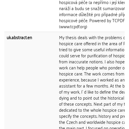
hospicová péče (a nepřímo i její klienti
naráží a budu se snažit sumarizovat
informace důležité pro případné příje
hospicové péče. Powered by TCPDF
(www.tcpdf.org)
uk.abstract.en
My thesis deals with the problems of
hospice care offered in the area of Pra
tried to give some useful information,
could serve for purification of hospice
from inaccurate notions. I also hope, 
work can help people who ponder on 
hospice care. The work comes from 
experience, because I worked as an
assistant for a few months. At the be
of my work, I` d like to define the dea
dying and to point out the historical 
of these concepts. Next part of my the
dedicated to the whole hospice care. I
specify the concepts; history and pres
the Czech and worldwide hospice care
the main part, I focused on operation 