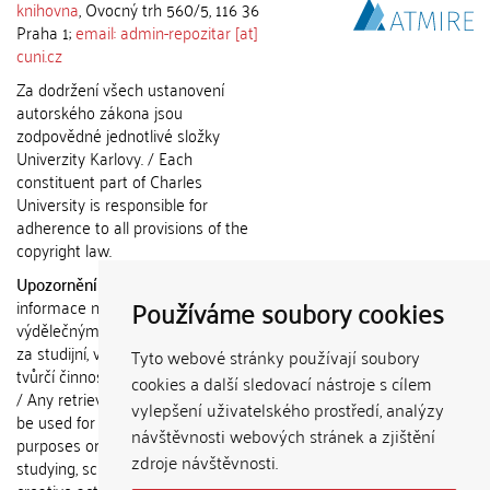
knihovna
, Ovocný trh 560/5, 116 36
Praha 1;
email: admin-repozitar [at]
cuni.cz
Za dodržení všech ustanovení
autorského zákona jsou
zodpovědné jednotlivé složky
Univerzity Karlovy. / Each
constituent part of Charles
University is responsible for
adherence to all provisions of the
copyright law.
Upozornění / Notice:
Získané
Používáme soubory cookies
informace nemohou být použity k
výdělečným účelům nebo vydávány
za studijní, vědeckou nebo jinou
Tyto webové stránky používají soubory
tvůrčí činnost jiné osoby než autora.
cookies a další sledovací nástroje s cílem
/ Any retrieved information shall not
vylepšení uživatelského prostředí, analýzy
be used for any commercial
návštěvnosti webových stránek a zjištění
purposes or claimed as results of
zdroje návštěvnosti.
studying, scientific or any other