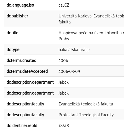
dc.language.iso
cs_CZ
dc.publisher
Univerzita Karlova, Evangelická teolog
fakulta
dc.title
Hospicová péče na území hlavního m
Prahy
dc.type
bakalářská práce
dcterms.created
2006
dcterms.dateAccepted
2006-03-09
dc.description.department
Jabok
dc.description.department
Jabok
dc.description.faculty
Evangelická teologická fakulta
dc.description.faculty
Protestant Theological Faculty
dc.identifier.repId
18618