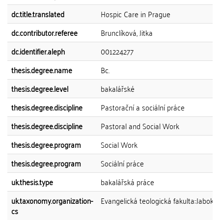
dc.title.translated
Hospic Care in Prague
dc.contributor.referee
Brunclíková, Jitka
dc.identifier.aleph
001224277
thesis.degree.name
Bc.
thesis.degree.level
bakalářské
thesis.degree.discipline
Pastorační a sociální práce
thesis.degree.discipline
Pastoral and Social Work
thesis.degree.program
Social Work
thesis.degree.program
Sociální práce
uk.thesis.type
bakalářská práce
uk.taxonomy.organization-
Evangelická teologická fakulta::Jabok
cs