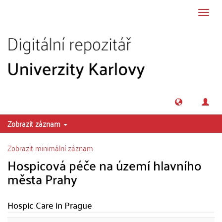
Přeskočit na obsah
Přepn
navig
Zobrazit záznam
Zobrazit minimální záznam
Hospicová péče na území hlavního
města Prahy
Hospic Care in Prague