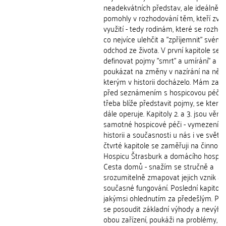
neadekvátních představ, ale ideálně b
pomohly v rozhodování těm, kteří zvažuj
využití - tedy rodinám, které se rozhodu
co nejvíce ulehčit a "zpříjemnit" svém
odchod ze života. V první kapitole se 
definovat pojmy "smrt" a umírání" a
poukázat na změny v nazírání na ně, 
kterým v historii docházelo. Mám za to
před seznámením s hospicovou péčí j
třeba blíže představit pojmy, se který
dále operuje. Kapitoly 2. a 3. jsou věn
samotné hospicové péči - vymezení p
historii a současnosti u nás i ve světě.
čtvrté kapitole se zaměřuji na činnost
Hospicu Štrasburk a domácího hospic
Cesta domů - snažím se stručně a
srozumitelně zmapovat jejich vznik a
současné fungování. Poslední kapitola
jakýmsi ohlednutím za předešlým. Po
se posoudit základní výhody a nevýho
obou zařízení, poukáži na problémy, n