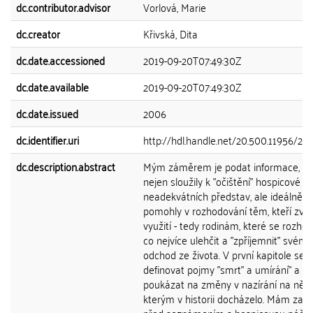
dc.contributor.advisor
Vorlová, Marie
dc.creator
Křivská, Dita
dc.date.accessioned
2019-09-20T07:49:30Z
dc.date.available
2019-09-20T07:49:30Z
dc.date.issued
2006
dc.identifier.uri
http://hdl.handle.net/20.500.11956/271
dc.description.abstract
Mým záměrem je podat informace, kt
nejen sloužily k "očištění" hospicové p
neadekvátních představ, ale ideálně b
pomohly v rozhodování těm, kteří zvažuj
využití - tedy rodinám, které se rozhodu
co nejvíce ulehčit a "zpříjemnit" svém
odchod ze života. V první kapitole se 
definovat pojmy "smrt" a umírání" a
poukázat na změny v nazírání na ně, 
kterým v historii docházelo. Mám za to