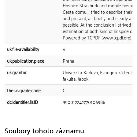
Hospice Strasburk and mobile hospic
Cesta domu. I tried to describe their 
and present, as briefly and clearly as
possible. At the conclusion I strived fo
estimation of both kind of hospice car
Powered by TCPDF (www.tcpdf.org)
uk.file-availability
V
uk.publication.place
Praha
uk.grantor
Univerzita Karlova, Evangelická teolog
fakulta, Jabok
thesis.grade.code
C
dc.identifier.lisID
990012242770106986
Soubory tohoto záznamu