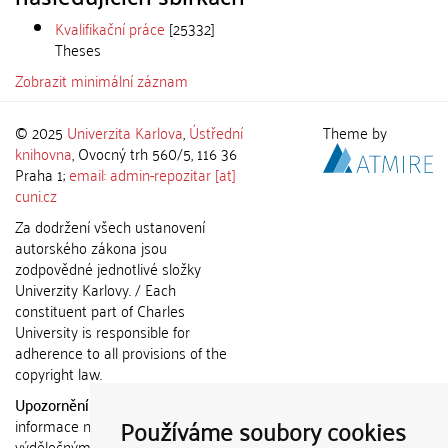
Kvalifikační práce
[25332]
Theses
Zobrazit minimální záznam
© 2025
Univerzita Karlova
,
Ústřední
Theme by
knihovna
, Ovocný trh 560/5, 116 36
Praha 1;
email: admin-repozitar [at]
cuni.cz
Za dodržení všech ustanovení
autorského zákona jsou
zodpovědné jednotlivé složky
Univerzity Karlovy. / Each
constituent part of Charles
University is responsible for
adherence to all provisions of the
copyright law.
Upozornění / Notice:
Získané
Používáme soubory cookies
informace nemohou být použity k
výdělečným účelům nebo vydávány