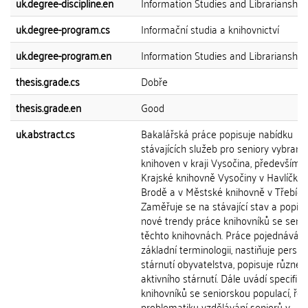
uk.degree-discipline.en
Information Studies and Librarianship
uk.degree-program.cs
Informační studia a knihovnictví
uk.degree-program.en
Information Studies and Librarianship
thesis.grade.cs
Dobře
thesis.grade.en
Good
uk.abstract.cs
Bakalářská práce popisuje nabídku
stávajících služeb pro seniory vybraný
knihoven v kraji Vysočina, především v
Krajské knihovně Vysočiny v Havlíčko
Brodě a v Městské knihovně v Třebíči.
Zaměřuje se na stávající stav a popisu
nové trendy práce knihovníků se senio
těchto knihovnách. Práce pojednává o
základní terminologii, nastiňuje perspe
stárnutí obyvatelstva, popisuje různé 
aktivního stárnutí. Dále uvádí specifik
knihovníků se seniorskou populací, řeš
problematiku vzdělávání seniorů v