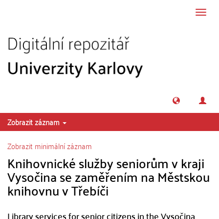
Přeskočit na obsah
Přepn
navig
Zobrazit záznam
Zobrazit minimální záznam
Knihovnické služby seniorům v kraji
Vysočina se zaměřením na Městskou
knihovnu v Třebíči
Library services for senior citizens in the Vysočina