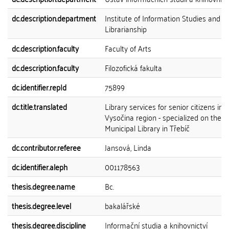
dc.description.department
Institute of Information Studies and
Librarianship
dc.description.faculty
Faculty of Arts
dc.description.faculty
Filozofická fakulta
dc.identifier.repId
75899
dc.title.translated
Library services for senior citizens in 
Vysočina region - specialized on the
Municipal Library in Třebíč
dc.contributor.referee
Jansová, Linda
dc.identifier.aleph
001178563
thesis.degree.name
Bc.
thesis.degree.level
bakalářské
thesis.degree.discipline
Informační studia a knihovnictví