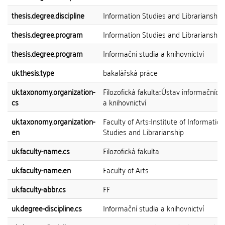
thesis.degree.discipline
Information Studies and Librarianship
thesis.degree.program
Information Studies and Librarianship
thesis.degree.program
Informační studia a knihovnictví
uk.thesis.type
bakalářská práce
uk.taxonomy.organization-
Filozofická fakulta::Ústav informačních 
cs
a knihovnictví
uk.taxonomy.organization-
Faculty of Arts::Institute of Information
en
Studies and Librarianship
uk.faculty-name.cs
Filozofická fakulta
uk.faculty-name.en
Faculty of Arts
uk.faculty-abbr.cs
FF
uk.degree-discipline.cs
Informační studia a knihovnictví