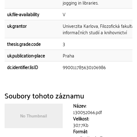
jogging in libraries.
uk.file-availability
V
uk.grantor
Univerzita Karlova, Filozofická fakulta,
informačních studií a knihovnictví
thesis.grade.code
3
uk.publication-place
Praha
dc.identifier.lisID
990011785630106986
Soubory tohoto záznamu
Název:
130052066.pdf
Velikost:
307.7Kb
Formát: