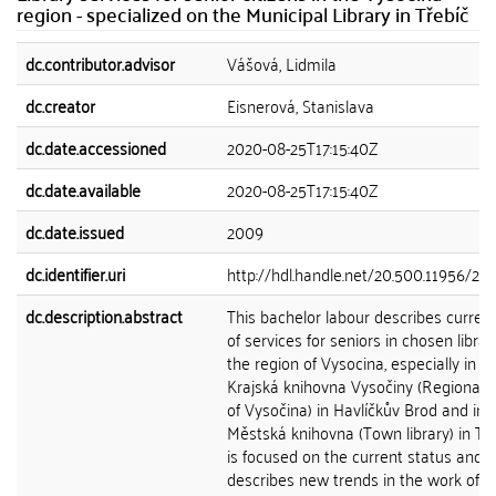
region - specialized on the Municipal Library in Třebíč
dc.contributor.advisor
Vášová, Lidmila
dc.creator
Eisnerová, Stanislava
dc.date.accessioned
2020-08-25T17:15:40Z
dc.date.available
2020-08-25T17:15:40Z
dc.date.issued
2009
dc.identifier.uri
http://hdl.handle.net/20.500.11956/27
dc.description.abstract
This bachelor labour describes current
of services for seniors in chosen librar
the region of Vysocina, especially in t
Krajská knihovna Vysočiny (Regional l
of Vysočina) in Havlíčkův Brod and in
Městská knihovna (Town library) in Třeb
is focused on the current status and it
describes new trends in the work of