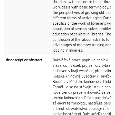
librarians with seniors in these librarie
work deals with basic terminology, out
the perspectives of growing-old, descr
different forms of active aging. Further 
specifics of the work of librarians with
population of seniors, solves problems
education of seniors in libraries. The
conclusion of the labour adverts to
advantages of memory-training and br
jogging in libraries.
dc.description.abstract
Bakalářská práce popisuje nabídku
stávajících služeb pro seniory vybraný
knihoven v kraji Vysočina, především v
Krajské knihovně Vysočiny v Havlíčko
Brodě a v Městské knihovně v Třebíči.
Zaměřuje se na stávající stav a popisu
nové trendy práce knihovníků se senio
těchto knihovnách. Práce pojednává o
základní terminologii, nastiňuje perspe
stárnutí obyvatelstva, popisuje různé 
aktivního stárnutí. Dále uvádí specifik