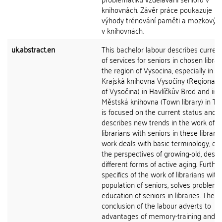
knihovnách. Závěr práce poukazuje na
výhody trénování paměti a mozkový j
v knihovnách.
uk.abstract.en
This bachelor labour describes current
of services for seniors in chosen librar
the region of Vysocina, especially in t
Krajská knihovna Vysočiny (Regional l
of Vysočina) in Havlíčkův Brod and in
Městská knihovna (Town library) in Třeb
is focused on the current status and it
describes new trends in the work of
librarians with seniors in these librarie
work deals with basic terminology, out
the perspectives of growing-old, descr
different forms of active aging. Further 
specifics of the work of librarians with
population of seniors, solves problems
education of seniors in libraries. The
conclusion of the labour adverts to
advantages of memory-training and br