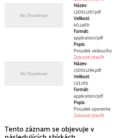
Název:
130011297.pdf
Velikost:
60.24Kb
Formát:
application/pdf
Popis:
Posudek vedoucího
Zobrazit/
otevřít
Název:
130011296.pdf
Velikost:
133.1Kb
Formát:
application/pdf
Popis:
Posudek oponenta
Zobrazit/
otevřít
Tento záznam se objevuje v
následujících sbírkách