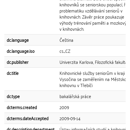
knihovníků se seniorskou populací, řeš
problematiku vzdělávání seniorů v
knihovnách. Závěr práce poukazuje na
výhody trénování paměti a mozkový j
v knihovnách.
dc.language
Čeština
dc.language.iso
cs_CZ
dc.publisher
Univerzita Karlova, Filozofická fakulta
dc.title
Knihovnické služby seniorům v kraji
Vysočina se zaměřením na Městskou
knihovnu v Třebíči
dc.type
bakalářská práce
dcterms.created
2009
dcterms.dateAccepted
2009-09-14
dc.description.department
Ústav informačních studií a knihovnict