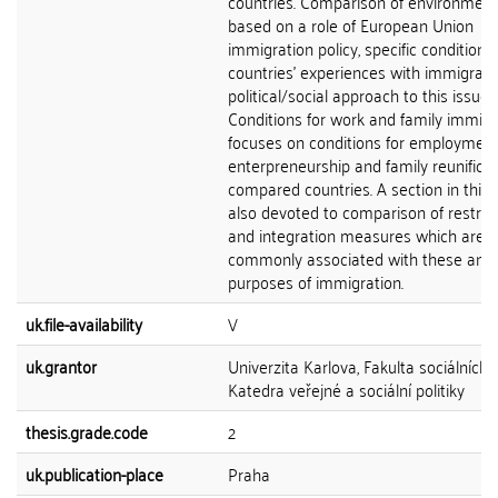
countries. Comparison of environmen
based on a role of European Union
immigration policy, specific conditions 
countries' experiences with immigrati
political/social approach to this issue.
Conditions for work and family immigr
focuses on conditions for employment
enterpreneurship and family reunificat
compared countries. A section in this p
also devoted to comparison of restrict
and integration measures which are
commonly associated with these ana
purposes of immigration.
uk.file-availability
V
uk.grantor
Univerzita Karlova, Fakulta sociálních 
Katedra veřejné a sociální politiky
thesis.grade.code
2
uk.publication-place
Praha