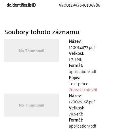
dc.identifier.lisID
990012993640106986
Soubory tohoto záznamu
Název:
120014873.pdf
Velikost:
1.711Mb
Formát:
application/pdf
Popis:
Text práce
Zobrazit/
otevřít
Název:
120026168.pdf
Velikost:
79.64Kb
Formát:
application/pdf