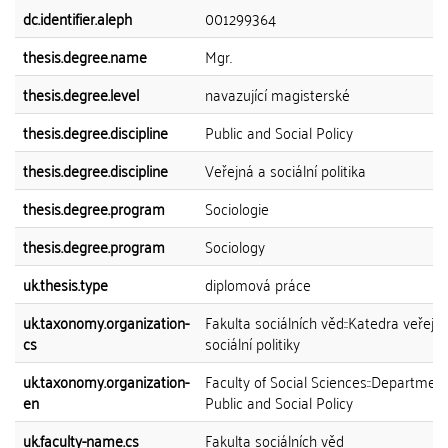
dc.identifier.aleph
001299364
thesis.degree.name
Mgr.
thesis.degree.level
navazující magisterské
thesis.degree.discipline
Public and Social Policy
thesis.degree.discipline
Veřejná a sociální politika
thesis.degree.program
Sociologie
thesis.degree.program
Sociology
uk.thesis.type
diplomová práce
uk.taxonomy.organization-
Fakulta sociálních věd::Katedra veřejn
cs
sociální politiky
uk.taxonomy.organization-
Faculty of Social Sciences::Department
en
Public and Social Policy
uk.faculty-name.cs
Fakulta sociálních věd