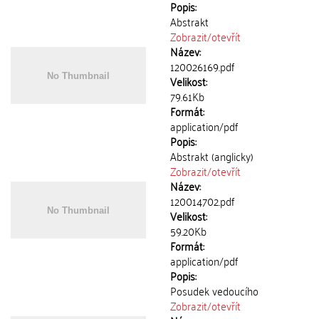
Popis:
Abstrakt
Zobrazit/
otevřít
Název:
120026169.pdf
Velikost:
79.61Kb
Formát:
application/pdf
Popis:
Abstrakt (anglicky)
Zobrazit/
otevřít
Název:
120014702.pdf
Velikost:
59.20Kb
Formát:
application/pdf
Popis:
Posudek vedoucího
Zobrazit/
otevřít