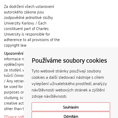
Za dodržení všech ustanovení
autorského zákona jsou
zodpovědné jednotlivé složky
Univerzity Karlovy. / Each
constituent part of Charles
University is responsible for
adherence to all provisions of the
copyright law.
Upozornění / Notice:
Získané
Používáme soubory cookies
informace nemohou být použity k
výdělečným účelům nebo vydávány
za studijní, vědeckou nebo jinou
Tyto webové stránky používají soubory
tvůrčí činnost jiné osoby než autora.
cookies a další sledovací nástroje s cílem
/ Any retrieved information shall not
vylepšení uživatelského prostředí, analýzy
be used for any commercial
návštěvnosti webových stránek a zjištění
purposes or claimed as results of
zdroje návštěvnosti.
studying, scientific or any other
creative activities of any person
Souhlasím
other than the author.
DSpace software
copyright © 2002-
Odmítám