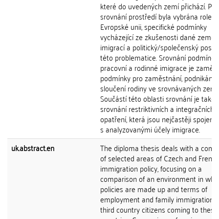
které do uvedených zemí přichází. Pro
srovnání prostředí byla vybrána role
Evropské unii, specifické podmínky
vycházející ze zkušenosti dané země 
imigrací a politický/společenský post
této problematice. Srovnání podmínek
pracovní a rodinné imigrace je zaměř
podmínky pro zaměstnání, podnikání 
sloučení rodiny ve srovnávaných zemí
Součástí této oblasti srovnání je také
srovnání restriktivních a integračních
opatření, která jsou nejčastěji spojena
s analyzovanými účely imigrace.
uk.abstract.en
The diploma thesis deals with a comp
of selected areas of Czech and Frenc
immigration policy, focusing on a
comparison of an environment in whi
policies are made up and terms of
employment and family immigration f
third country citizens coming to these