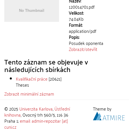
Název:
120014701.pdf
Velikost:
74.04Kb
Formát:
application/pdf
Popis:
Posudek oponenta
Zobrazit/
otevřít
Tento záznam se objevuje v
následujících sbírkách
Kvalifikační práce
[20621]
Theses
Zobrazit minimální záznam
© 2025
Univerzita Karlova
,
Ústřední
Theme by
knihovna
, Ovocný trh 560/5, 116 36
Praha 1;
email: admin-repozitar [at]
cuni.cz