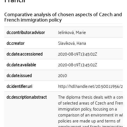
Comparative analysis of chosen aspects of Czech and
French immigration policy
dc.contributor.advisor
Jelínková, Marie
dc.creator
Slavíková, Hana
dc.date.accessioned
2020-08-19T13:45:02Z
dc.date.available
2020-08-19T13:45:02Z
dc.date.issued
2010
dc.identifier.uri
http://hdl.handle.net/20.500.11956/27
dc.description.abstract
The diploma thesis deals with a comp
of selected areas of Czech and Frenc
immigration policy, focusing on a
comparison of an environment in whi
policies are made up and terms of
employment and family immigration f