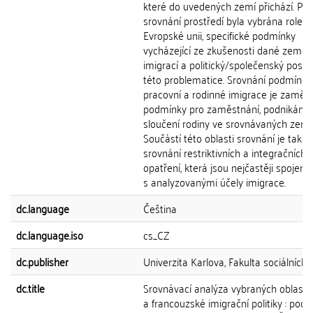
které do uvedených zemí přichází. Pro
srovnání prostředí byla vybrána role
Evropské unii, specifické podmínky
vycházející ze zkušenosti dané země 
imigrací a politický/společenský post
této problematice. Srovnání podmínek
pracovní a rodinné imigrace je zaměř
podmínky pro zaměstnání, podnikání 
sloučení rodiny ve srovnávaných zemí
Součástí této oblasti srovnání je také
srovnání restriktivních a integračních
opatření, která jsou nejčastěji spojena
s analyzovanými účely imigrace.
dc.language
Čeština
dc.language.iso
cs_CZ
dc.publisher
Univerzita Karlova, Fakulta sociálních 
dc.title
Srovnávací analýza vybraných oblastí
a francouzské imigrační politiky : pod