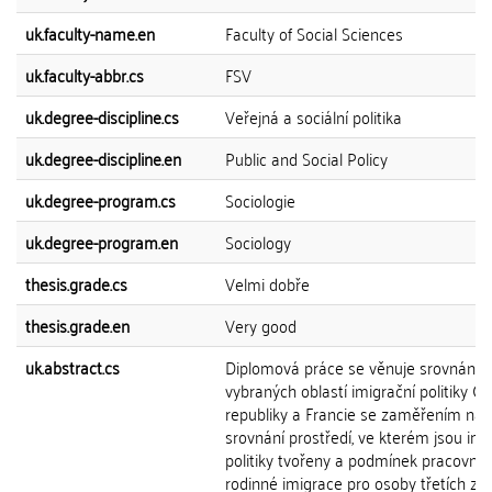
uk.faculty-name.en
Faculty of Social Sciences
uk.faculty-abbr.cs
FSV
uk.degree-discipline.cs
Veřejná a sociální politika
uk.degree-discipline.en
Public and Social Policy
uk.degree-program.cs
Sociologie
uk.degree-program.en
Sociology
thesis.grade.cs
Velmi dobře
thesis.grade.en
Very good
uk.abstract.cs
Diplomová práce se věnuje srovnání
vybraných oblastí imigrační politiky Č
republiky a Francie se zaměřením na
srovnání prostředí, ve kterém jsou imi
politiky tvořeny a podmínek pracovní 
rodinné imigrace pro osoby třetích ze