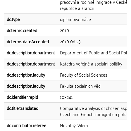
pracovní a rodinné imigrace v České
republice a Francii
dc.type
diplomová práce
dcterms.created
2010
dcterms.dateAccepted
2010-06-23
dc.description.department
Department of Public and Social Polic
dc.description.department
Katedra veřejné a sociální politiky
dc.description.faculty
Faculty of Social Sciences
dc.description.faculty
Fakulta sociálních věd
dc.identifier.repId
103241
dc.title.translated
Comparative analysis of chosen aspec
Czech and French immigration policy
dc.contributor.referee
Novotný, Vilém