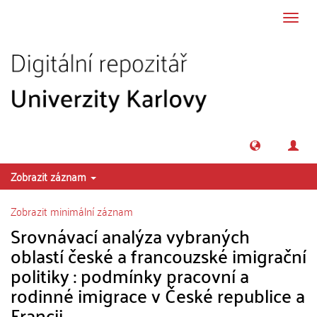
Přeskočit na obsah
Přepn
navig
Zobrazit záznam
Zobrazit minimální záznam
Srovnávací analýza vybraných
oblastí české a francouzské imigrační
politiky : podmínky pracovní a
rodinné imigrace v České republice a
Francii