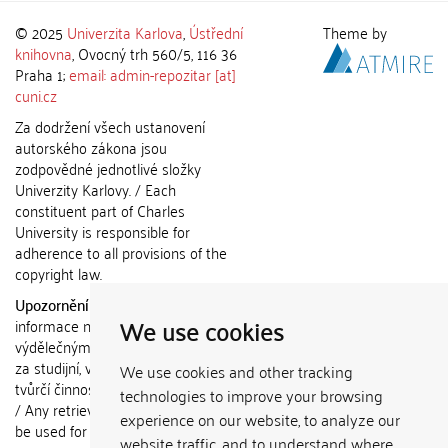
© 2025
Univerzita Karlova
,
Ústřední
Theme by
knihovna
, Ovocný trh 560/5, 116 36
Praha 1;
email: admin-repozitar [at]
cuni.cz
Za dodržení všech ustanovení
autorského zákona jsou
zodpovědné jednotlivé složky
Univerzity Karlovy. / Each
constituent part of Charles
University is responsible for
adherence to all provisions of the
copyright law.
Upozornění / Notice:
Získané
We use cookies
informace nemohou být použity k
výdělečným účelům nebo vydávány
za studijní, vědeckou nebo jinou
We use cookies and other tracking
tvůrčí činnost jiné osoby než autora.
technologies to improve your browsing
/ Any retrieved information shall not
experience on our website, to analyze our
be used for any commercial
website traffic, and to understand where