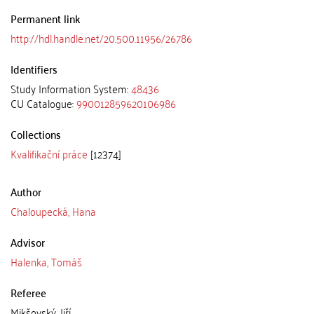
Permanent link
http://hdl.handle.net/20.500.11956/26786
Identifiers
Study Information System:
48436
CU Catalogue:
990012859620106986
Collections
Kvalifikační práce
[12374]
Author
Chaloupecká, Hana
Advisor
Halenka, Tomáš
Referee
Mikšovský, Jiří