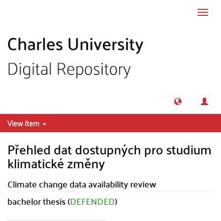
Skip to main content
Toggl
navig
View Item
Přehled dat dostupných pro studium
klimatické změny
Climate change data availability review
bachelor thesis (
DEFENDED
)