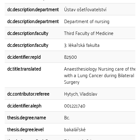
dc.description.department
Ústav ošetřovatelství
dc.description.department
Department of nursing
dc.description.faculty
Third Faculty of Medicine
dc.description.faculty
3. lékařská fakulta
dc.identifier.repId
82500
dc.title.translated
Anaesthesiology Nursing care of the P
with a Lung Cancer during Bilateral T
Surgery
dc.contributor.referee
Hytych, Vladislav
dc.identifier.aleph
001221740
thesis.degree.name
Bc.
thesis.degree.level
bakalářské