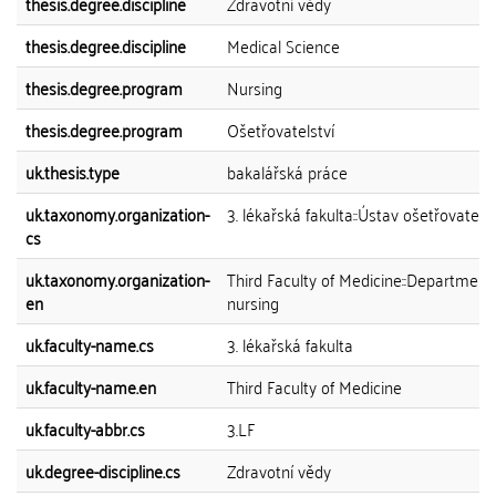
thesis.degree.discipline
Zdravotní vědy
thesis.degree.discipline
Medical Science
thesis.degree.program
Nursing
thesis.degree.program
Ošetřovatelství
uk.thesis.type
bakalářská práce
uk.taxonomy.organization-
3. lékařská fakulta::Ústav ošetřovatelst
cs
uk.taxonomy.organization-
Third Faculty of Medicine::Department
en
nursing
uk.faculty-name.cs
3. lékařská fakulta
uk.faculty-name.en
Third Faculty of Medicine
uk.faculty-abbr.cs
3.LF
uk.degree-discipline.cs
Zdravotní vědy