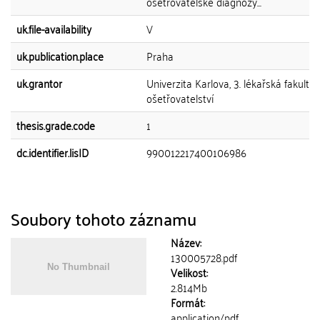
ošetřovatelské diagnózy...
uk.file-availability
V
uk.publication.place
Praha
uk.grantor
Univerzita Karlova, 3. lékařská fakulta,
ošetřovatelství
thesis.grade.code
1
dc.identifier.lisID
990012217400106986
Soubory tohoto záznamu
Název:
130005728.pdf
Velikost:
2.814Mb
Formát:
application/pdf