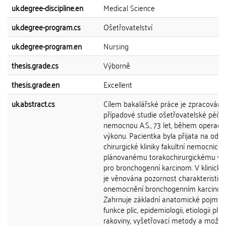
uk.degree-discipline.en
Medical Science
uk.degree-program.cs
Ošetřovatelství
uk.degree-program.en
Nursing
thesis.grade.cs
Výborně
thesis.grade.en
Excellent
uk.abstract.cs
Cílem bakalářské práce je zpracování
případové studie ošetřovatelské péče
nemocnou A.S., 73 let, během operačn
výkonu. Pacientka byla přijata na oddě
chirurgické kliniky fakultní nemocnice 
plánovanému torakochirurgickému vý
pro bronchogenní karcinom. V klinické 
je věnována pozornost charakteristice
onemocnění bronchogenním karcino
Zahrnuje základní anatomické pojmy 
funkce plic, epidemiologii, etiologii plicn
rakoviny, vyšetřovací metody a možno