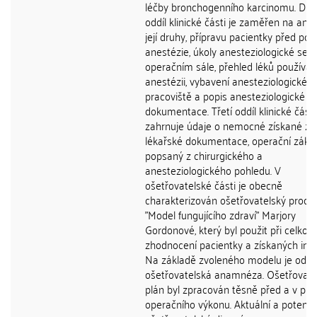
léčby bronchogenního karcinomu. Dru
oddíl klinické části je zaměřen na anest
její druhy, přípravu pacientky před po
anestézie, úkoly anesteziologické sest
operačním sále, přehled léků používa
anestézii, vybavení anesteziologickéh
pracoviště a popis anesteziologické
dokumentace. Třetí oddíl klinické části
zahrnuje údaje o nemocné získané z
lékařské dokumentace, operační zákr
popsaný z chirurgického a
anesteziologického pohledu. V
ošetřovatelské části je obecně
charakterizován ošetřovatelský proce
"Model fungujícího zdraví" Marjory
Gordonové, který byl použit při celko
zhodnocení pacientky a získaných info
Na základě zvoleného modelu je ode
ošetřovatelská anamnéza. Ošetřovate
plán byl zpracován těsně před a v pr
operačního výkonu. Aktuální a potenci