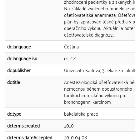
zhodnocení pacientky a získaných info
Na základě zvoleného modelu je ode
ošetřovatelská anamnéza. Ošetřovate
plán byl zpracován těsně před a v pr
operačního výkonu. Aktuální a potenci
ošetřovatelské diagnózy...
dc.language
Čeština
dc.language.iso
cs_CZ
dc.publisher
Univerzita Karlova, 3. lékařská fakulta
dc.title
Anesteziologická ošetřovatelská péče
nemocnou během oboustranného
torakochirurgického výkonu pro
bronchogenní karcinom
dc.type
bakalářská práce
dcterms.created
2010
dcterms.dateAccepted
2010-04-08