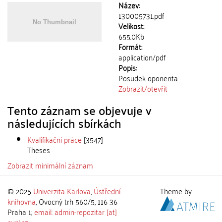
Název:
130005731.pdf
Velikost:
655.0Kb
Formát:
application/pdf
Popis:
Posudek oponenta
Zobrazit/
otevřít
Tento záznam se objevuje v
následujících sbírkách
Kvalifikační práce
[3547]
Theses
Zobrazit minimální záznam
© 2025
Univerzita Karlova
,
Ústřední
Theme by
knihovna
, Ovocný trh 560/5, 116 36
Praha 1;
email: admin-repozitar [at]