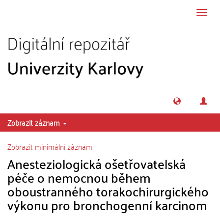
Přeskočit na obsah
Přepn
navig
Zobrazit záznam
Zobrazit minimální záznam
Anesteziologická ošetřovatelská
péče o nemocnou během
oboustranného torakochirurgického
výkonu pro bronchogenní karcinom