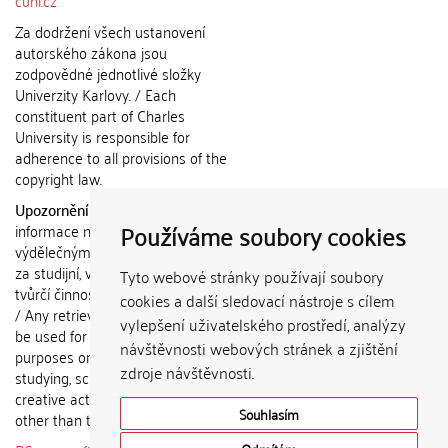
cuni.cz
Za dodržení všech ustanovení
autorského zákona jsou
zodpovědné jednotlivé složky
Univerzity Karlovy. / Each
constituent part of Charles
University is responsible for
adherence to all provisions of the
copyright law.
Upozornění / Notice:
Získané
Používáme soubory cookies
informace nemohou být použity k
výdělečným účelům nebo vydávány
za studijní, vědeckou nebo jinou
Tyto webové stránky používají soubory
tvůrčí činnost jiné osoby než autora.
cookies a další sledovací nástroje s cílem
/ Any retrieved information shall not
vylepšení uživatelského prostředí, analýzy
be used for any commercial
návštěvnosti webových stránek a zjištění
purposes or claimed as results of
zdroje návštěvnosti.
studying, scientific or any other
creative activities of any person
Souhlasím
other than the author.