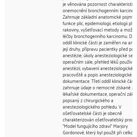
je věnována pozornost charakteristice
onemocnění bronchogenním karcino
Zahrnuje základní anatomické pojmy 
funkce plic, epidemiologii, etiologii plicn
rakoviny, vyšetřovací metody a možno
léčby bronchogenního karcinomu. Dru
oddíl klinické části je zaměřen na anest
její druhy, přípravu pacientky před po
anestézie, úkoly anesteziologické sest
operačním sále, přehled léků používa
anestézii, vybavení anesteziologickéh
pracoviště a popis anesteziologické
dokumentace. Třetí oddíl klinické části
zahrnuje údaje o nemocné získané z
lékařské dokumentace, operační zákr
popsaný z chirurgického a
anesteziologického pohledu. V
ošetřovatelské části je obecně
charakterizován ošetřovatelský proce
"Model fungujícího zdraví" Marjory
Gordonové, který byl použit při celko