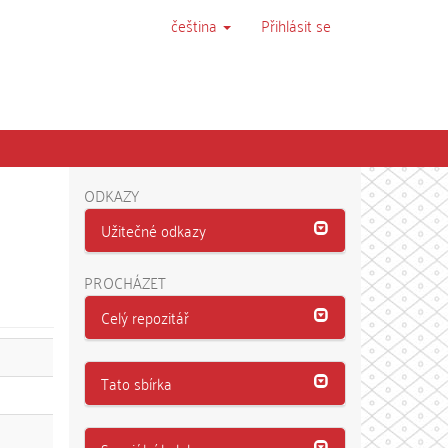
čeština
Přihlásit se
ODKAZY
Užitečné odkazy
PROCHÁZET
Celý repozitář
Tato sbírka