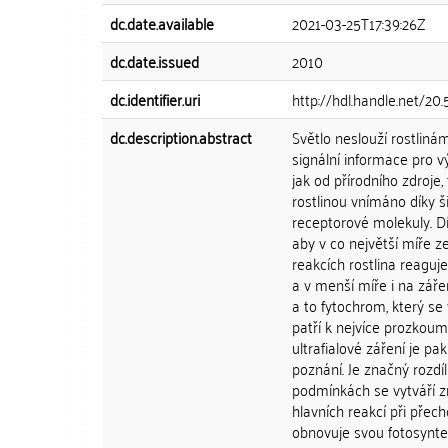
dc.date.available
2021-03-25T17:39:26Z
dc.date.issued
2010
dc.identifier.uri
http://hdl.handle.net/20
dc.description.abstract
Světlo neslouží rostlinám
signální informace pro v
jak od přírodního zdroje
rostlinou vnímáno díky š
receptorové molekuly. Dí
aby v co největší míře 
reakcích rostlina reagu
a v menší míře i na zářen
a to fytochrom, který se
patří k nejvíce prozkou
ultrafialové záření je 
poznání. Je značný rozdíl
podmínkách se vytváří zn
hlavních reakcí při přec
obnovuje svou fotosynteti