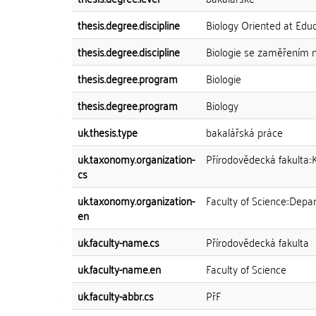
thesis.degree.discipline
Biology Oriented at Edu
thesis.degree.discipline
Biologie se zaměřením n
thesis.degree.program
Biologie
thesis.degree.program
Biology
uk.thesis.type
bakalářská práce
uk.taxonomy.organization-
Přírodovědecká fakulta::
cs
uk.taxonomy.organization-
Faculty of Science::Depa
en
uk.faculty-name.cs
Přírodovědecká fakulta
uk.faculty-name.en
Faculty of Science
uk.faculty-abbr.cs
PřF