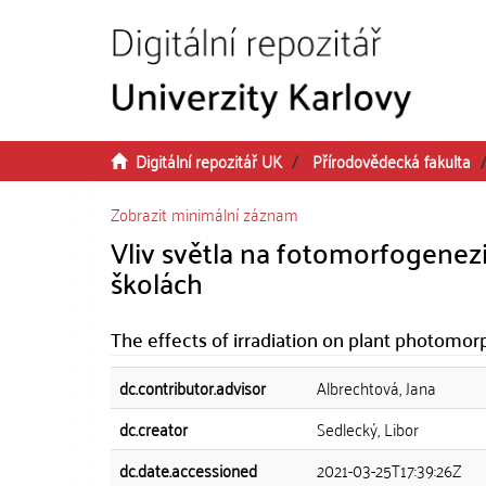
Přeskočit na obsah
Digitální repozitář UK
Přírodovědecká fakulta
Zobrazit minimální záznam
Vliv světla na fotomorfogenezi
školách
The effects of irradiation on plant photomor
dc.contributor.advisor
Albrechtová, Jana
dc.creator
Sedlecký, Libor
dc.date.accessioned
2021-03-25T17:39:26Z