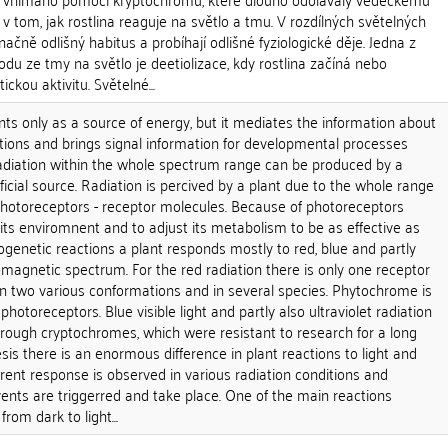
 v tom, jak rostlina reaguje na světlo a tmu. V rozdílných světelných
ačně odlišný habitus a probíhají odlišné fyziologické děje. Jedna z
hodu ze tmy na světlo je deetiolizace, kdy rostlina začíná nebo
ckou aktivitu. Světelné...
nts only as a source of energy, but it mediates the information about
tions and brings signal information for developmental processes
Radiation within the whole spectrum range can be produced by a
ificial source. Radiation is percived by a plant due to the whole range
photoreceptors - receptor molecules. Because of photoreceptors
o its enviromnent and to adjust its metabolism to be as effective as
genetic reactions a plant responds mostly to red, blue and partly
romagnetic spectrum. For the red radiation there is only one receptor
in two various conformations and in several species. Phytochrome is
hotoreceptors. Blue visible light and partly also ultraviolet radiation
hrough cryptochromes, which were resistant to research for a long
is there is an enormous difference in plant reactions to light and
ferent response is observed in various radiation conditions and
events are triggerred and take place. One of the main reactions
rom dark to light...