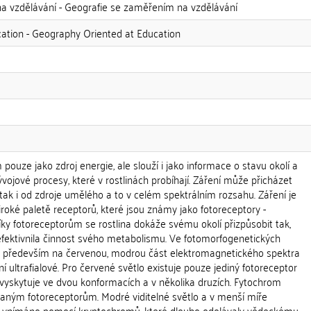
a vzdělávání - Geografie se zaměřením na vzdělávání
cation - Geography Oriented at Education
 pouze jako zdroj energie, ale slouží i jako informace o stavu okolí a
ývojové procesy, které v rostlinách probíhají. Záření může přicházet
, tak i od zdroje umělého a to v celém spektrálním rozsahu. Záření je
iroké paletě receptorů, které jsou známy jako fotoreceptory -
ky fotoreceptorům se rostlina dokáže svému okolí přizpůsobit tak,
zefektivnila činnost svého metabolismu. Ve fotomorfogenetických
je především na červenou, modrou část elektromagnetického spektra
í ultrafialové. Pro červené světlo existuje pouze jediný fotoreceptor
 vyskytuje ve dvou konformacích a v několika druzích. Fytochrom
maným fotoreceptorům. Modré viditelné světlo a v menší míře
pak vnímáno pomocí kryptochromů, které dlouho odolávaly vědeckému