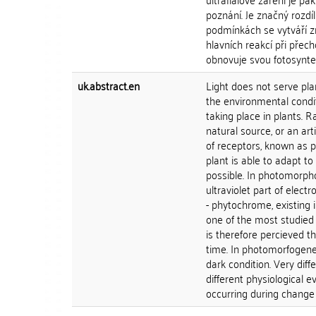
poznání. Je značný rozdíl
podmínkách se vytváří zn
hlavních reakcí při přec
obnovuje svou fotosynteti
uk.abstract.en
Light does not serve pla
the environmental condi
taking place in plants. 
natural source, or an art
of receptors, known as 
plant is able to adapt t
possible. In photomorpho
ultraviolet part of elect
- phytochrome, existing 
one of the most studied p
is therefore percieved t
time. In photomorfogenes
dark condition. Very dif
different physiological 
occurring during change f