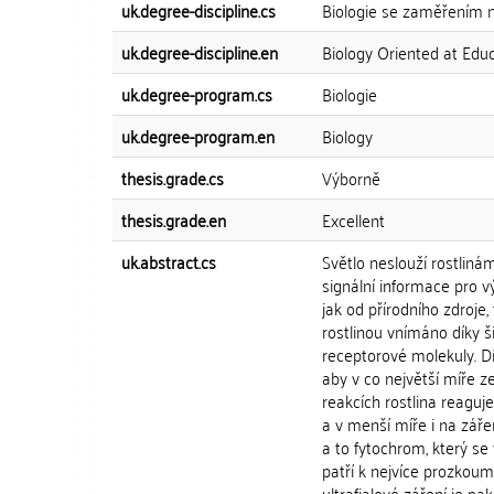
uk.degree-discipline.cs
Biologie se zaměřením n
uk.degree-discipline.en
Biology Oriented at Edu
uk.degree-program.cs
Biologie
uk.degree-program.en
Biology
thesis.grade.cs
Výborně
thesis.grade.en
Excellent
uk.abstract.cs
Světlo neslouží rostlinám
signální informace pro v
jak od přírodního zdroje
rostlinou vnímáno díky š
receptorové molekuly. Dí
aby v co největší míře 
reakcích rostlina reagu
a v menší míře i na zářen
a to fytochrom, který se
patří k nejvíce prozkou
ultrafialové záření je 