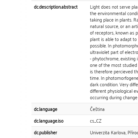
dc.description.abstract
Light does not serve pla
the environmental condi
taking place in plants. 
natural source, or an art
of receptors, known as 
plant is able to adapt t
possible. In photomorpho
ultraviolet part of elect
- phytochrome, existing 
one of the most studied p
is therefore percieved t
time. In photomorfogenes
dark condition. Very dif
different physiological 
occurring during change f
dc.language
Čeština
dc.language.iso
cs_CZ
dc.publisher
Univerzita Karlova, Přír