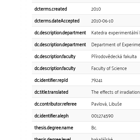
dcterms.created
2010
dcterms.dateAccepted
2010-06-10
dc.description.department
Katedra experimentální b
dc.description.department
Department of Experimen
dc.description.faculty
Přírodovědecká fakulta
dc.description.faculty
Faculty of Science
dc.identifier.repId
79241
dc.title.translated
The effects of irradiati
dc.contributor.referee
Pavlová, Libuše
dc.identifier.aleph
001274590
thesis.degree.name
Bc.
thesis.degree.level
bakalářské