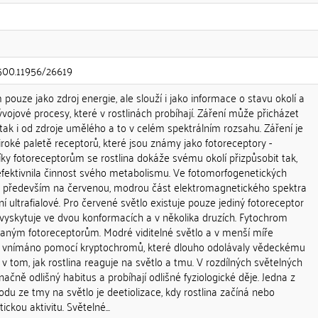
.500.11956/26619
 pouze jako zdroj energie, ale slouží i jako informace o stavu okolí a
ývojové procesy, které v rostlinách probíhají. Záření může přicházet
, tak i od zdroje umělého a to v celém spektrálním rozsahu. Záření je
iroké paletě receptorů, které jsou známy jako fotoreceptory -
ky fotoreceptorům se rostlina dokáže svému okolí přizpůsobit tak,
zefektivnila činnost svého metabolismu. Ve fotomorfogenetických
je především na červenou, modrou část elektromagnetického spektra
í ultrafialové. Pro červené světlo existuje pouze jediný fotoreceptor
 vyskytuje ve dvou konformacích a v několika druzích. Fytochrom
maným fotoreceptorům. Modré viditelné světlo a v menší míře
pak vnímáno pomocí kryptochromů, které dlouho odolávaly vědeckému
 v tom, jak rostlina reaguje na světlo a tmu. V rozdílných světelných
ačně odlišný habitus a probíhají odlišné fyziologické děje. Jedna z
hodu ze tmy na světlo je deetiolizace, kdy rostlina začíná nebo
ckou aktivitu. Světelné...