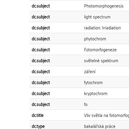
dc.subject
Photomorphogenesis
dc.subject
light spectrum
dc.subject
radiation. Irradiation
dc.subject
phytochrom
dc.subject
Fotomorfogeneze
dc.subject
světelné spektrum
dc.subject
záření
dc.subject
fytochrom
dc.subject
kryptochrom
dc.subject
fo
dc.title
Vliv světla na fotomorfo
dc.type
bakalářská práce