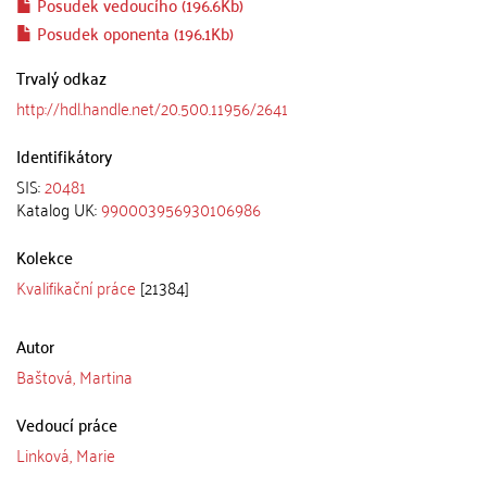
Posudek vedoucího (196.6Kb)
Posudek oponenta (196.1Kb)
Trvalý odkaz
http://hdl.handle.net/20.500.11956/2641
Identifikátory
SIS:
20481
Katalog UK:
990003956930106986
Kolekce
Kvalifikační práce
[21384]
Autor
Baštová, Martina
Vedoucí práce
Linková, Marie