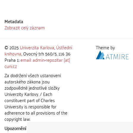
Metadata
Zobrazit celý záznam
© 2025
Univerzita Karlova
,
Ústřední
Theme by
knihovna
, Ovocný trh 560/5, 116 36
Praha 1;
email: admin-repozitar [at]
cuni.cz
Za dodržení všech ustanovení
autorského zákona jsou
zodpovědné jednotlivé složky
Univerzity Karlovy. / Each
constituent part of Charles
University is responsible for
adherence to all provisions of the
copyright law.
Upozornění / Notice:
Získané