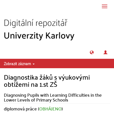
Přeskočit na obsah
Přepn
navig
Zobrazit záznam
Diagnostika žáků s výukovými
obtížemi na 1.st ZŠ
Diagnosing Pupils with Learning Difficulties in the
Lower Levels of Primary Schools
diplomová práce (
OBHÁJENO
)