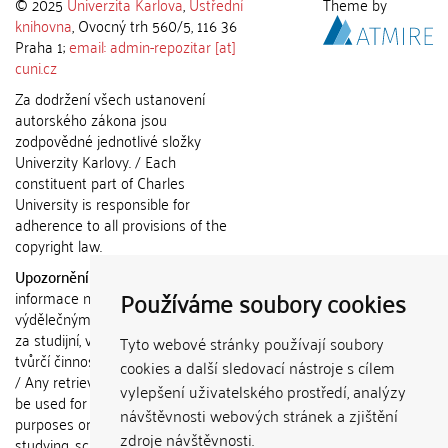
© 2025
Univerzita Karlova
,
Ústřední
Theme by
knihovna
, Ovocný trh 560/5, 116 36
Praha 1;
email: admin-repozitar [at]
cuni.cz
Za dodržení všech ustanovení
autorského zákona jsou
zodpovědné jednotlivé složky
Univerzity Karlovy. / Each
constituent part of Charles
University is responsible for
adherence to all provisions of the
copyright law.
Upozornění / Notice:
Získané
Používáme soubory cookies
informace nemohou být použity k
výdělečným účelům nebo vydávány
za studijní, vědeckou nebo jinou
Tyto webové stránky používají soubory
tvůrčí činnost jiné osoby než autora.
cookies a další sledovací nástroje s cílem
/ Any retrieved information shall not
vylepšení uživatelského prostředí, analýzy
be used for any commercial
návštěvnosti webových stránek a zjištění
purposes or claimed as results of
zdroje návštěvnosti.
studying, scientific or any other