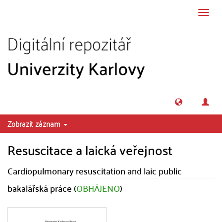
Přeskočit na obsah
Přepn
navig
Zobrazit záznam
Resuscitace a laická veřejnost
Cardiopulmonary resuscitation and laic public
bakalářská práce (
OBHÁJENO
)