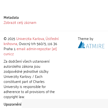
Metadata
Zobrazit celý záznam
© 2025
Univerzita Karlova
,
Ústřední
Theme by
knihovna
, Ovocný trh 560/5, 116 36
Praha 1;
email: admin-repozitar [at]
cuni.cz
Za dodržení všech ustanovení
autorského zákona jsou
zodpovědné jednotlivé složky
Univerzity Karlovy. / Each
constituent part of Charles
University is responsible for
adherence to all provisions of the
copyright law.
Upozornění / Notice:
Získané