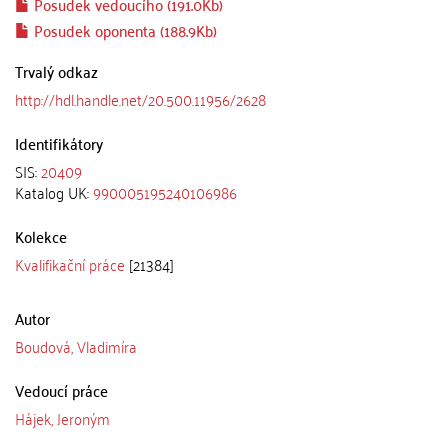
Posudek vedoucího (191.0Kb)
Posudek oponenta (188.9Kb)
Trvalý odkaz
http://hdl.handle.net/20.500.11956/2628
Identifikátory
SIS:
20409
Katalog UK:
990005195240106986
Kolekce
Kvalifikační práce
[21384]
Autor
Boudová, Vladimíra
Vedoucí práce
Hájek, Jeroným