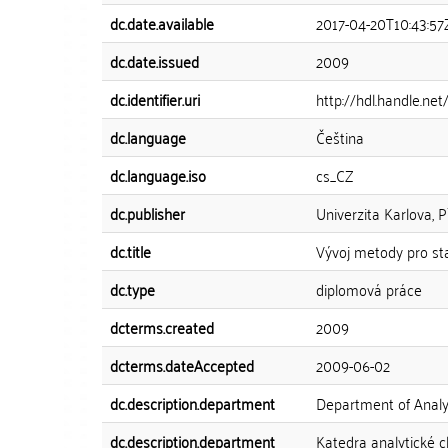
dc.date.available
2017-04-20T10:43:57
dc.date.issued
2009
dc.identifier.uri
http://hdl.handle.ne
dc.language
Čeština
dc.language.iso
cs_CZ
dc.publisher
Univerzita Karlova, 
dc.title
Vývoj metody pro st
dc.type
diplomová práce
dcterms.created
2009
dcterms.dateAccepted
2009-06-02
dc.description.department
Department of Analy
dc.description.department
Katedra analytické 