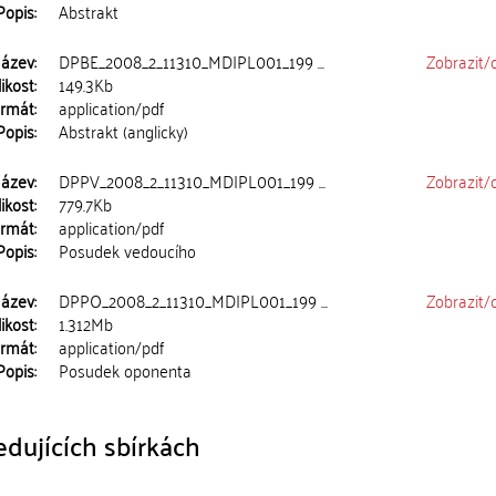
Popis:
Abstrakt
ázev:
DPBE_2008_2_11310_MDIPL001_199 ...
Zobrazit/
ikost:
149.3Kb
rmát:
application/pdf
Popis:
Abstrakt (anglicky)
ázev:
DPPV_2008_2_11310_MDIPL001_199 ...
Zobrazit/
ikost:
779.7Kb
rmát:
application/pdf
Popis:
Posudek vedoucího
ázev:
DPPO_2008_2_11310_MDIPL001_199 ...
Zobrazit/
ikost:
1.312Mb
rmát:
application/pdf
Popis:
Posudek oponenta
dujících sbírkách