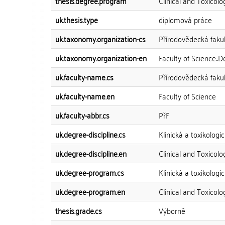
thesis.degree.program
Clinical and Toxicolo
uk.thesis.type
diplomová práce
uk.taxonomy.organization-cs
Přírodovědecká fakul
uk.taxonomy.organization-en
Faculty of Science::
uk.faculty-name.cs
Přírodovědecká faku
uk.faculty-name.en
Faculty of Science
uk.faculty-abbr.cs
PřF
uk.degree-discipline.cs
Klinická a toxikologi
uk.degree-discipline.en
Clinical and Toxicolo
uk.degree-program.cs
Klinická a toxikologi
uk.degree-program.en
Clinical and Toxicolo
thesis.grade.cs
Výborně