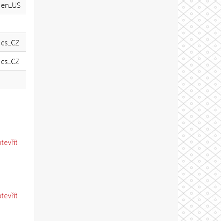
en_US
cs_CZ
cs_CZ
otevřít
otevřít