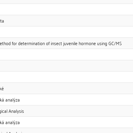
lta
thod for determination of insect juvenile hormone using GC/MS
ké
cká analýza
gical Analysis
cká analýza