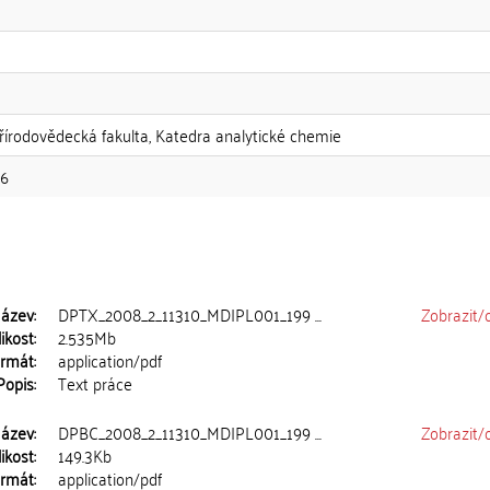
Přírodovědecká fakulta, Katedra analytické chemie
86
ázev:
DPTX_2008_2_11310_MDIPL001_199 ...
Zobrazit/
ikost:
2.535Mb
rmát:
application/pdf
Popis:
Text práce
ázev:
DPBC_2008_2_11310_MDIPL001_199 ...
Zobrazit/
ikost:
149.3Kb
rmát:
application/pdf