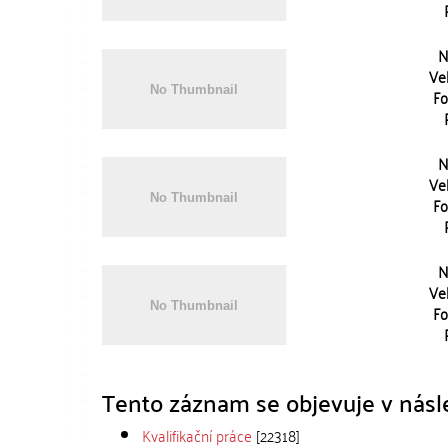
N
Vel
Fo
N
Vel
Fo
N
Vel
Fo
Tento záznam se objevuje v násle
Kvalifikační práce
[22318]