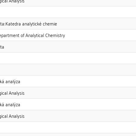
gical Analysis
ta::Katedra analytické chemie
Department of Analytical Chemistry
lta
cká analýza
gical Analysis
cká analýza
gical Analysis