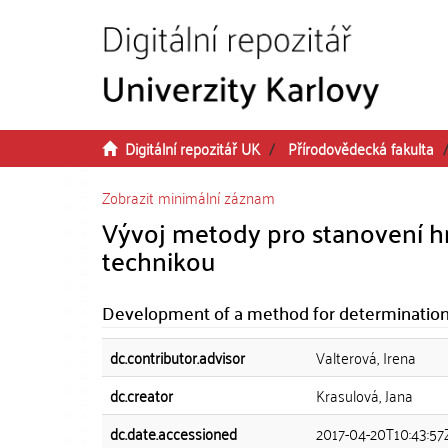
Přeskočit na obsah
Digitální repozitář UK
Přírodovědecká fakulta
Zobrazit minimální záznam
Vývoj metody pro stanovení 
technikou
Development of a method for determination
dc.contributor.advisor
Valterová, Irena
dc.creator
Krasulová, Jana
dc.date.accessioned
2017-04-20T10:43:57