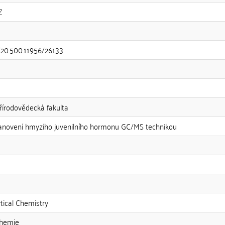
Z
t/20.500.11956/26133
Přírodovědecká fakulta
anovení hmyzího juvenilního hormonu GC/MS technikou
tical Chemistry
chemie