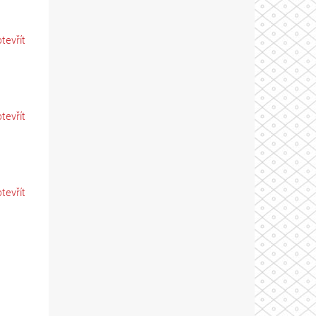
otevřít
otevřít
otevřít