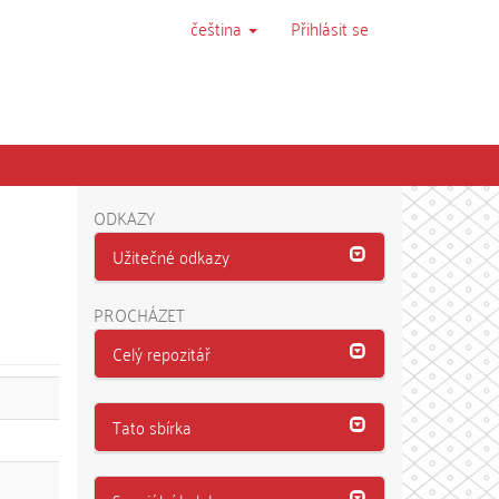
čeština
Přihlásit se
ODKAZY
Užitečné odkazy
PROCHÁZET
Celý repozitář
Tato sbírka