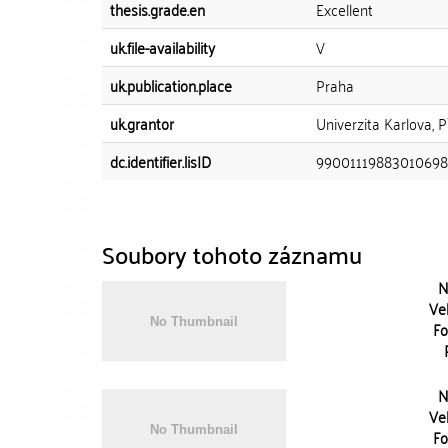
thesis.grade.en
Excellent
uk.file-availability
V
uk.publication.place
Praha
uk.grantor
Univerzita Karlova, 
dc.identifier.lisID
9900111988301069
Soubory tohoto záznamu
N
Vel
Fo
N
Vel
Fo