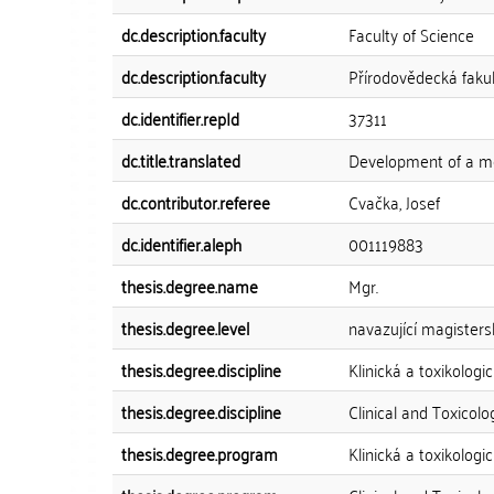
dc.description.faculty
Faculty of Science
dc.description.faculty
Přírodovědecká faku
dc.identifier.repId
37311
dc.title.translated
Development of a me
dc.contributor.referee
Cvačka, Josef
dc.identifier.aleph
001119883
thesis.degree.name
Mgr.
thesis.degree.level
navazující magisters
thesis.degree.discipline
Klinická a toxikologi
thesis.degree.discipline
Clinical and Toxicolo
thesis.degree.program
Klinická a toxikologi