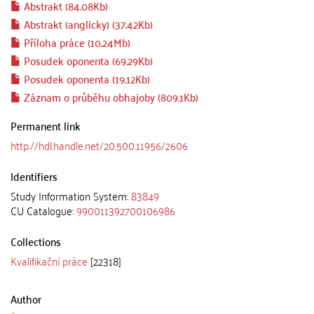
Abstrakt (84.08Kb)
Abstrakt (anglicky) (37.42Kb)
Příloha práce (10.24Mb)
Posudek oponenta (69.29Kb)
Posudek oponenta (19.12Kb)
Záznam o průběhu obhajoby (809.1Kb)
Permanent link
http://hdl.handle.net/20.500.11956/2606
Identifiers
Study Information System:
83849
CU Catalogue:
990011392700106986
Collections
Kvalifikační práce
[22318]
Author