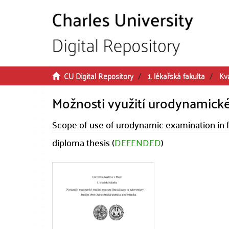
Skip to main content
CU Digital Repository
1. lékařská fakulta
Kva
Možnosti využití urodynamické
Scope of use of urodynamic examination in 
diploma thesis (
DEFENDED
)