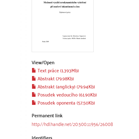
View/
Open
Text práce (1.393Mb)
Abstrakt (79.98Kb)
Abstrakt (anglicky) (79.94Kb)
Posudek vedoucího (61.90Kb)
Posudek oponenta (57.50Kb)
Permanent link
http://hdl.handle.net/20.500.11956/26008
Identifiers