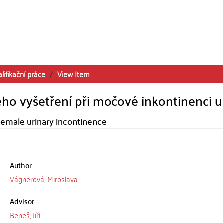
lifikační práce
View Item
ho vyšetření při močové inkontinenci u
female urinary incontinence
Author
Vágnerová, Miroslava
Advisor
Beneš, Jiří