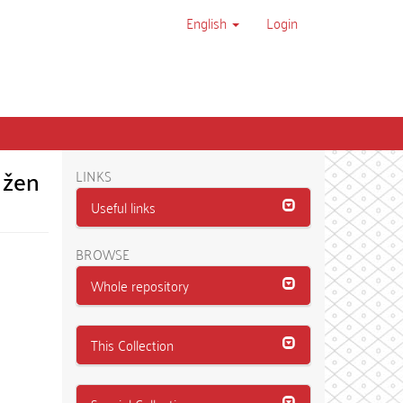
English
Login
 žen
LINKS
Useful links
BROWSE
Whole repository
This Collection