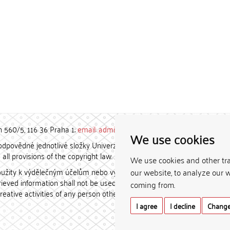
h 560/5, 116 36 Praha 1;
email: admin-repozitar [at] cuni.cz
We use cookies
povědné jednotlivé složky Univerzity Karlovy. / Each constituent
all provisions of the copyright law.
We use cookies and other tr
užity k výdělečným účelům nebo vydávány za studijní, vědeckou
our website, to analyze our w
etrieved information shall not be used for any commercial purposes
coming from.
creative activities of any person other than the author.
I agree
I decline
Change