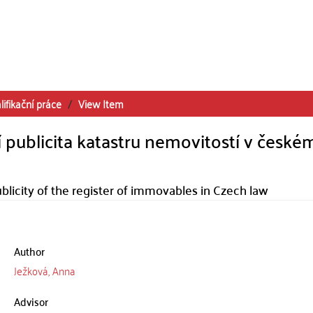
lifikační práce
View Item
í publicita katastru nemovitostí v české
ublicity of the register of immovables in Czech law
Author
Ježková, Anna
Advisor