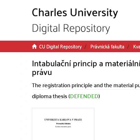
Skip to main content
CU Digital Repository
Právnická fakulta
Kva
Intabulační princip a materiáln
právu
The registration principle and the material p
diploma thesis (
DEFENDED
)