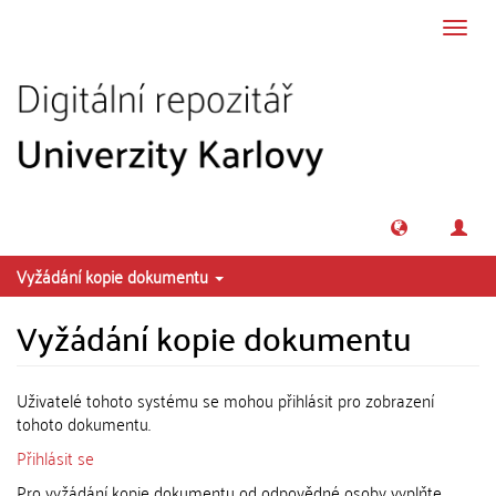
Přeskočit na obsah
Přepn
navig
Vyžádání kopie dokumentu
Vyžádání kopie dokumentu
Uživatelé tohoto systému se mohou přihlásit pro zobrazení
tohoto dokumentu.
Přihlásit se
Pro vyžádání kopie dokumentu od odpovědné osoby vyplňte