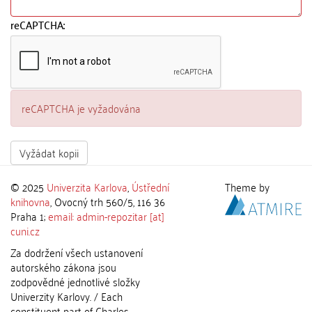
reCAPTCHA:
reCAPTCHA je vyžadována
Vyžádat kopii
© 2025
Univerzita Karlova
,
Ústřední
Theme by
knihovna
, Ovocný trh 560/5, 116 36
Praha 1;
email: admin-repozitar [at]
cuni.cz
Za dodržení všech ustanovení
autorského zákona jsou
zodpovědné jednotlivé složky
Univerzity Karlovy. / Each
constituent part of Charles