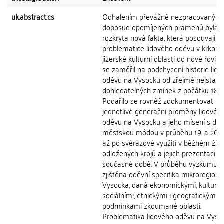
uk.abstract.cs
Odhalením převážně nezpracovaných
doposud opomíjených pramenů byla
rozkryta nová fakta, která posouvají b
problematice lidového oděvu v krkono
jizerské kulturní oblasti do nové roviny
se zaměřil na podchycení historie lid
oděvu na Vysocku od zřejmě nejstarš
dohledatelných zmínek z počátku 18. st
Podařilo se rovněž zdokumentovat
jednotlivé generační proměny lidovéh
oděvu na Vysocku a jeho mísení s do
městskou módou v průběhu 19. a 20. s
až po svérázové využití v běžném život
odložených krojů a jejich prezentaci v
současné době. V průběhu výzkumu b
zjištěna oděvní specifika mikroregionu
Vysocka, daná ekonomickými, kulturní
sociálními, etnickými i geografickými
podmínkami zkoumané oblasti.
Problematika lidového oděvu na Vyso