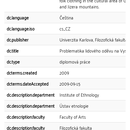
folk clothing in the cultural area of Gia
and Jizera mountains.
dc.language
Čeština
dc.language.iso
cs_CZ
dc.publisher
Univerzita Karlova, Filozofická fakulta
dc.title
Problematika lidového oděvu na Vyso
dc.type
diplomová práce
dcterms.created
2009
dcterms.dateAccepted
2009-09-15
dc.description.department
Institute of Ethnology
dc.description.department
Ústav etnologie
dc.description.faculty
Faculty of Arts
dc.description.faculty
Filozofická fakulta