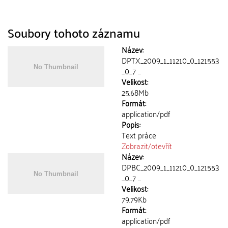
Soubory tohoto záznamu
Název:
DPTX_2009_1_11210_0_121553
_0_7 ...
Velikost:
25.68Mb
Formát:
application/pdf
Popis:
Text práce
Zobrazit/
otevřít
Název:
DPBC_2009_1_11210_0_121553
_0_7 ...
Velikost:
79.79Kb
Formát:
application/pdf