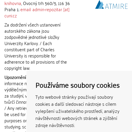
knihovna
, Ovocný trh 560/5, 116 36
Praha 1;
email: admin-repozitar [at]
cuni.cz
Za dodržení všech ustanovení
autorského zákona jsou
zodpovědné jednotlivé složky
Univerzity Karlovy. / Each
constituent part of Charles
University is responsible for
adherence to all provisions of the
copyright law.
Upozornění / Notice:
Získané
Používáme soubory cookies
informace nemohou být použity k
výdělečným účelům nebo vydávány
za studijní, vědeckou nebo jinou
Tyto webové stránky používají soubory
tvůrčí činnost jiné osoby než autora.
cookies a další sledovací nástroje s cílem
/ Any retrieved information shall not
vylepšení uživatelského prostředí, analýzy
be used for any commercial
návštěvnosti webových stránek a zjištění
purposes or claimed as results of
zdroje návštěvnosti.
studying, scientific or any other