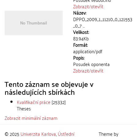
Zobrazit/
otevřít
Název:
DPPO_2009_1_11210_0_121553
_0_7 ...
Velikost:
83.94Kb
Formát:
application/pdf
Popis:
Posudek oponenta
Zobrazit/
otevřít
Tento záznam se objevuje v
následujících sbírkách
Kvalifikační práce
[25332]
Theses
Zobrazit minimální záznam
© 2025
Univerzita Karlova
,
Ústřední
Theme by