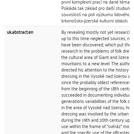
první komplexní prací na dané téma.
Pokládá tak základ pro další studium š
souvislostí na poli výzkumu lidového 
krkonošsko-jizerské kulturní oblasti.
uk.abstract.en
By revealing mostly not yet researche
up to this time neglected sources, ne
have been discovered, which put the
research in the problems of folk dress
the cultural area of Giant and Jizera
mountains to a new level. The author
directed his attention to the history of
dressing in the Vysoké nad Jizerou ar
since the probably oldest references
from the beginning of the 18th centur
succeeded in documenting individual
generations variabilities of the folk dr
in the area of Vysoké nad Jizerou, how
dressing was involved by the urban fa
during the 19th and 20th century up to
use within the frame of "svéráz" mov
and the specific use of the offcasted f