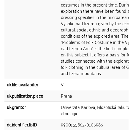
costumes in the present time. During 
exploration there have been found s
dressing specifies in the microarea of
Vysoké nad Jizerou given by the econ
cultural, social, ethnic and geographic
conditions of the explored area. The
"Problems of Folk Costume in the Vys
nad Jizerou Area" is the first complex
on this subject. It offers a basis for fur
studies connected with the exploratio
folk clothing in the cultural area of Gia
and Jizera mountains.
uk.file-availability
V
uk.publication.place
Praha
uk.grantor
Univerzita Karlova, Filozofická fakulta,
etnologie
dc.identifier.lisID
990015586270106986