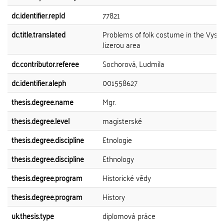
dc.identifier.repId
77821
dc.title.translated
Problems of folk costume in the Vyso
Jizerou area
dc.contributor.referee
Sochorová, Ludmila
dc.identifier.aleph
001558627
thesis.degree.name
Mgr.
thesis.degree.level
magisterské
thesis.degree.discipline
Etnologie
thesis.degree.discipline
Ethnology
thesis.degree.program
Historické vědy
thesis.degree.program
History
uk.thesis.type
diplomová práce