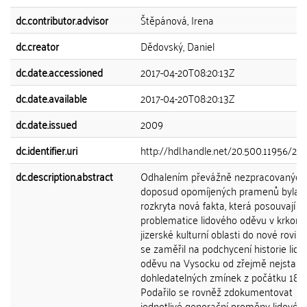
dc.contributor.advisor
Štěpánová, Irena
dc.creator
Dědovský, Daniel
dc.date.accessioned
2017-04-20T08:20:13Z
dc.date.available
2017-04-20T08:20:13Z
dc.date.issued
2009
dc.identifier.uri
http://hdl.handle.net/20.500.11956/25
dc.description.abstract
Odhalením převážně nezpracovaných
doposud opomíjených pramenů byla
rozkryta nová fakta, která posouvají b
problematice lidového oděvu v krkono
jizerské kulturní oblasti do nové roviny
se zaměřil na podchycení historie lid
oděvu na Vysocku od zřejmě nejstarš
dohledatelných zmínek z počátku 18. st
Podařilo se rovněž zdokumentovat
jednotlivé generační proměny lidovéh