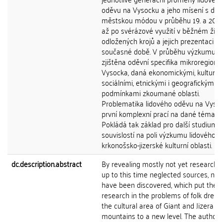
oděvu na Vysocku a jeho mísení s do
městskou módou v průběhu 19. a 20. s
až po svérázové využití v běžném život
odložených krojů a jejich prezentaci v
současné době. V průběhu výzkumu b
zjištěna oděvní specifika mikroregionu
Vysocka, daná ekonomickými, kulturní
sociálními, etnickými i geografickými
podmínkami zkoumané oblasti.
Problematika lidového oděvu na Vyso
první komplexní prací na dané téma.
Pokládá tak základ pro další studium š
souvislostí na poli výzkumu lidového 
krkonošsko-jizerské kulturní oblasti.
dc.description.abstract
By revealing mostly not yet researche
up to this time neglected sources, ne
have been discovered, which put the
research in the problems of folk dress
the cultural area of Giant and Jizera
mountains to a new level. The author