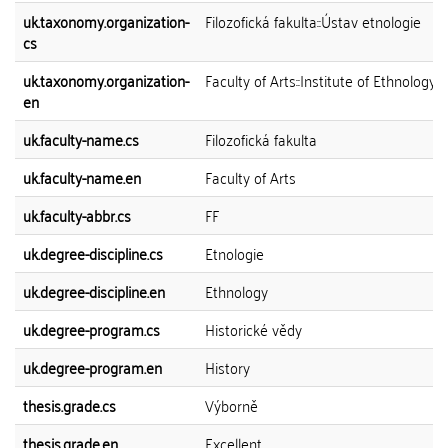
uk.taxonomy.organization-
Filozofická fakulta::Ústav etnologie
cs
uk.taxonomy.organization-
Faculty of Arts::Institute of Ethnology
en
uk.faculty-name.cs
Filozofická fakulta
uk.faculty-name.en
Faculty of Arts
uk.faculty-abbr.cs
FF
uk.degree-discipline.cs
Etnologie
uk.degree-discipline.en
Ethnology
uk.degree-program.cs
Historické vědy
uk.degree-program.en
History
thesis.grade.cs
Výborně
thesis.grade.en
Excellent