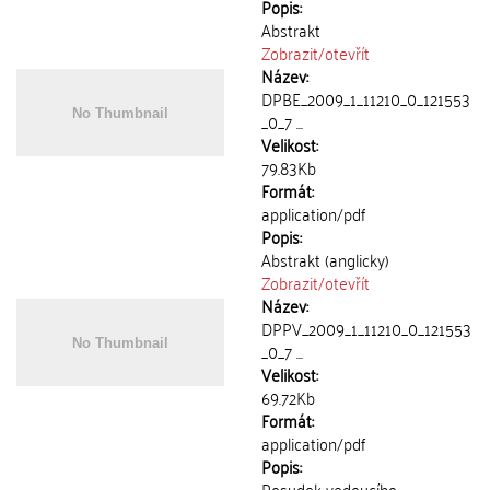
Popis:
Abstrakt
Zobrazit/
otevřít
Název:
DPBE_2009_1_11210_0_121553
_0_7 ...
Velikost:
79.83Kb
Formát:
application/pdf
Popis:
Abstrakt (anglicky)
Zobrazit/
otevřít
Název:
DPPV_2009_1_11210_0_121553
_0_7 ...
Velikost:
69.72Kb
Formát:
application/pdf
Popis:
Posudek vedoucího