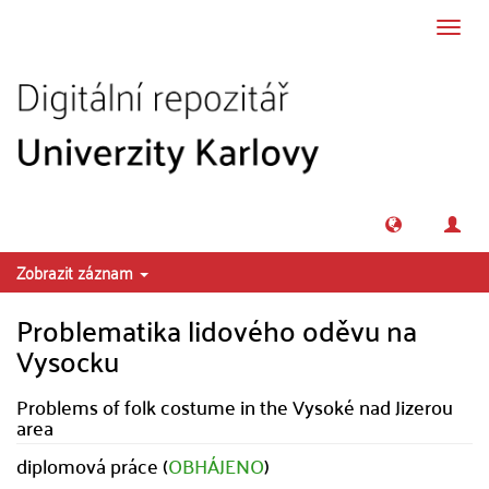
Přeskočit na obsah
Přepn
navig
Zobrazit záznam
Problematika lidového oděvu na
Vysocku
Problems of folk costume in the Vysoké nad Jizerou
area
diplomová práce (
OBHÁJENO
)