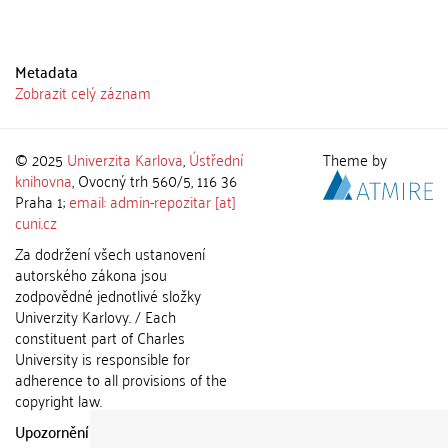
Metadata
Zobrazit celý záznam
© 2025
Univerzita Karlova
,
Ústřední
Theme by
knihovna
, Ovocný trh 560/5, 116 36
Praha 1;
email: admin-repozitar [at]
cuni.cz
Za dodržení všech ustanovení
autorského zákona jsou
zodpovědné jednotlivé složky
Univerzity Karlovy. / Each
constituent part of Charles
University is responsible for
adherence to all provisions of the
copyright law.
Upozornění / Notice:
Získané