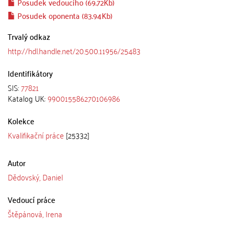
Posudek vedoucího (69.72Kb)
Posudek oponenta (83.94Kb)
Trvalý odkaz
http://hdl.handle.net/20.500.11956/25483
Identifikátory
SIS:
77821
Katalog UK:
990015586270106986
Kolekce
Kvalifikační práce
[25332]
Autor
Dědovský, Daniel
Vedoucí práce
Štěpánová, Irena