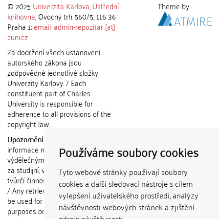
© 2025
Univerzita Karlova
,
Ústřední
Theme by
knihovna
, Ovocný trh 560/5, 116 36
Praha 1;
email: admin-repozitar [at]
cuni.cz
Za dodržení všech ustanovení
autorského zákona jsou
zodpovědné jednotlivé složky
Univerzity Karlovy. / Each
constituent part of Charles
University is responsible for
adherence to all provisions of the
copyright law.
Upozornění / Notice:
Získané
Používáme soubory cookies
informace nemohou být použity k
výdělečným účelům nebo vydávány
za studijní, vědeckou nebo jinou
Tyto webové stránky používají soubory
tvůrčí činnost jiné osoby než autora.
cookies a další sledovací nástroje s cílem
/ Any retrieved information shall not
vylepšení uživatelského prostředí, analýzy
be used for any commercial
návštěvnosti webových stránek a zjištění
purposes or claimed as results of
zdroje návštěvnosti.