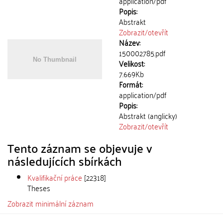
application/pdf
Popis:
Abstrakt
Zobrazit/
otevřít
Název:
150002785.pdf
Velikost:
7.669Kb
Formát:
application/pdf
Popis:
Abstrakt (anglicky)
Zobrazit/
otevřít
Tento záznam se objevuje v
následujících sbírkách
Kvalifikační práce
[22318]
Theses
Zobrazit minimální záznam