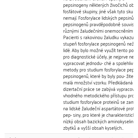
pepsinogeny některých živočichů obsa
fosfátové skupiny, jiné však tyto skupi
nemají. Fosforylace lidských pepsinů a
pepsinogenů pravděpodobně souvisí 
různými žaludečními onemocněními.
Pacienti s rakovinou žaludku vykazují 
stupeň fosforylace pepsinogenů než z
lidé. Aby bylo možné využít tento poz
pro diagnostické účely, je nejprve nez
vypracovat jednodu- ché a spolehlivé
metody pro studium fosforylace pepsi
pepsinogenů, které by byly pou- žitelné
malá množství vzorku. Předkládaná
dizertační práce se zabývá vypracová
vhodného metodického přístupu pro
studium fosforylace proteinů se zam
na lidské žaludeční aspartátové prote
pep- siny, pro které je charakteristický
nízký obsah bazických aminokyselino
zbytků a vyšší obsah kyselých...