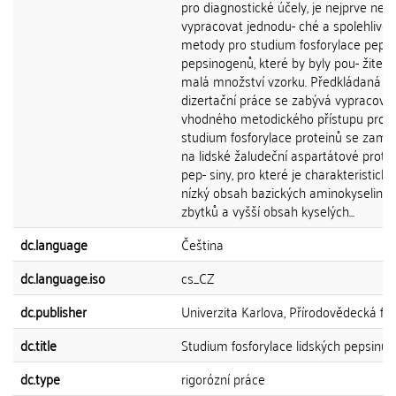
pro diagnostické účely, je nejprve nez
vypracovat jednodu- ché a spolehlivé
metody pro studium fosforylace pepsi
pepsinogenů, které by byly pou- žitelné
malá množství vzorku. Předkládaná
dizertační práce se zabývá vypracová
vhodného metodického přístupu pro
studium fosforylace proteinů se zam
na lidské žaludeční aspartátové prote
pep- siny, pro které je charakteristický
nízký obsah bazických aminokyselino
zbytků a vyšší obsah kyselých...
dc.language
Čeština
dc.language.iso
cs_CZ
dc.publisher
Univerzita Karlova, Přírodovědecká fak
dc.title
Studium fosforylace lidských pepsinů
dc.type
rigorózní práce