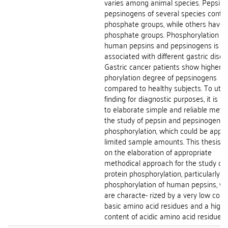
varies among animal species. Pepsins
pepsinogens of several species conta
phosphate groups, while others have 
phosphate groups. Phosphorylation of
human pepsins and pepsinogens is pr
associated with different gastric disea
Gastric cancer patients show higher p
phorylation degree of pepsinogens
compared to healthy subjects. To utiliz
finding for diagnostic purposes, it is re
to elaborate simple and reliable meth
the study of pepsin and pepsinogen
phosphorylation, which could be appli
limited sample amounts. This thesis f
on the elaboration of appropriate
methodical approach for the study of
protein phosphorylation, particularly
phosphorylation of human pepsins, wh
are characte- rized by a very low cont
basic amino acid residues and a highe
content of acidic amino acid residues. T