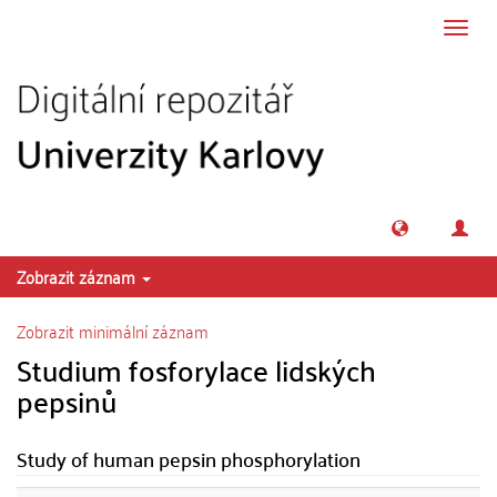
Přeskočit na obsah
Přepn
navig
Zobrazit záznam
Zobrazit minimální záznam
Studium fosforylace lidských
pepsinů
Study of human pepsin phosphorylation